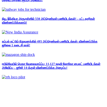
மத்திய அரசின் சூப்பர் அறிவிப்பு!
நியூ இந்தியா அசூரன்ஸில் 550 அப்ரெண்டீஸ் பணியிடங்கள்! – பட்டதாரிகள்
விண்ணப்பிக்கலாம்!
கப்பல் கட்டும் நிறுவனத்தில் 495 அப்ரெண்டீஸ் பணியிடங்கள்: விண்ணப்பிக்க
ஜூலை 1 கடைசி நாள்!
ரயில்வேயில் மெகா வேலைவாய்ப்பு: 11,127 உதவி லோகோ பைலட் பணியிடங்கள்
அறிவிப்பு – ஜூன் 14-க்குள் விண்ணப்பிக்க அழைப்பு!