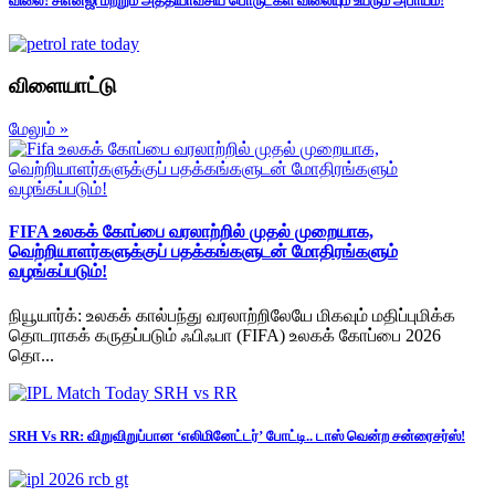
விலை! சிஎன்ஜி மற்றும் அத்தியாவசிய பொருட்கள் விலையும் உயரும் அபாயம்!
விளையாட்டு
மேலும் »
FIFA உலகக் கோப்பை வரலாற்றில் முதல் முறையாக,
வெற்றியாளர்களுக்குப் பதக்கங்களுடன் மோதிரங்களும்
வழங்கப்படும்!
நியூயார்க்: உலகக் கால்பந்து வரலாற்றிலேயே மிகவும் மதிப்புமிக்க
தொடராகக் கருதப்படும் ஃபிஃபா (FIFA) உலகக் கோப்பை 2026
தொ...
SRH Vs RR: விறுவிறுப்பான ‘எலிமினேட்டர்’ போட்டி.. டாஸ் வென்ற சன்ரைசர்ஸ்!