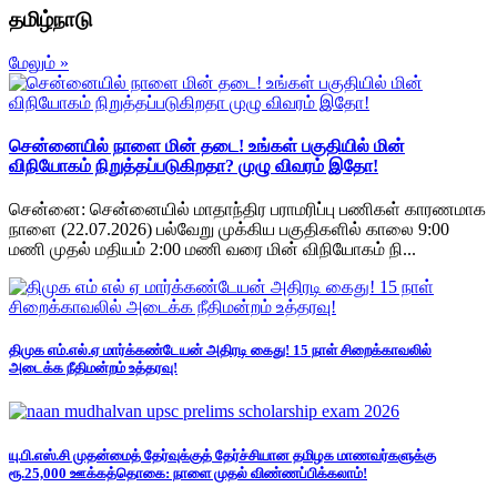
தமிழ்நாடு
மேலும் »
சென்னையில் நாளை மின் தடை! உங்கள் பகுதியில் மின்
விநியோகம் நிறுத்தப்படுகிறதா? முழு விவரம் இதோ!
சென்னை: சென்னையில் மாதாந்திர பராமரிப்பு பணிகள் காரணமாக
நாளை (22.07.2026) பல்வேறு முக்கிய பகுதிகளில் காலை 9:00
மணி முதல் மதியம் 2:00 மணி வரை மின் விநியோகம் நி...
திமுக எம்.எல்.ஏ மார்க்கண்டேயன் அதிரடி கைது! 15 நாள் சிறைக்காவலில்
அடைக்க நீதிமன்றம் உத்தரவு!
யு.பி.எஸ்.சி முதன்மைத் தேர்வுக்குத் தேர்ச்சியான தமிழக மாணவர்களுக்கு
ரூ.25,000 ஊக்கத்தொகை: நாளை முதல் விண்ணப்பிக்கலாம்!