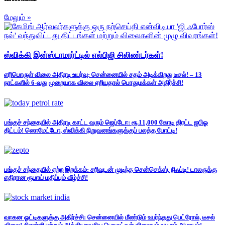
மேலும் »
ஸ்விக்கி இன்ஸ்டாமார்ட்டில் எல்பிஜி சிலிண்டர்கள்!
எரிபொருள் விலை அதிரடி உயர்வு: சென்னையில் சதம் அடிக்கிறது டீசல்! – 13
நாட்களில் 6-வது முறையாக விலை ஏறியதால் பொதுமக்கள் அதிர்ச்சி!
பங்குச் சந்தையில் அதிரடி காட்ட வரும் ஜெப்டோ: ரூ.11,000 கோடி திரட்ட ஐபிஓ
திட்டம்! ஸொமேட்டோ, ஸ்விக்கி நிறுவனங்களுக்குப் பலத்த போட்டி!
பங்குச் சந்தையில் ஏற்ற இறக்கம்: சரிவுடன் முடிந்த சென்செக்ஸ், நிஃப்டி! டாலருக்கு
எதிரான ரூபாய் மதிப்பும் வீழ்ச்சி!
வாகன ஓட்டிகளுக்கு அதிர்ச்சி: சென்னையில் மீண்டும் உயர்ந்தது பெட்ரோல், டீசல்