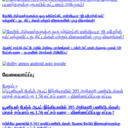
கேமிங் ஆர்வலர்களுக்கு ஒரு நற்செய்தி.. என்விடியா ‘ஜி ஃபோர்ஸ் நவ்’
வந்துவிட்டது.. திட்டங்கள் மற்றும் விலைகளின் முழு விவரங்கள்!
ஆண்ட்ராய்டு ஆட்டோவில் அதிரடி மாற்றங்கள்: டால்பி அட்மாஸ் ஆதரவு முதல் 3D
மேப்ஸ் வரை – கூகுளின் அசத்தல் அறிவிப்பு!
வேலைவாய்ப்பு
மேலும் »
யூனியன் பேங்க் ஆஃப் இந்தியாவில் 395 அதிகாரி பணியிடங்கள்:
மாதச் சம்பளம் ரூ.1.56 லட்சம் வரை – விண்ணப்பிப்பது எப்படி?
ரயில்வே துறையில் 6,565 காலிப்பணியிடங்கள்: வேலை தேடும் இளைஞர்களுக்கு