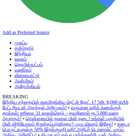
Add as Preferred Source
முகப்பு
தமிழ்நாடு
இந்தியா
உலகம்
தொழில்நுட்பம்
வணிகம்
விளையாட்டு
ஆன்மீகம்
ஆரோக்கியம்
BREAKING
இந்திய சந்தையில் களமிறங்கிய ரெட்மி நோட் 17 5ஜி: 8,000 mAh
பேட்டரியுடன் அசத்தல் அறிமுகம்!
•
வருமான வரிக் கணக்குத்
தாக்கல்: ஜூலை 31 காலக்கெடு – தவறினால் ரூ.5,000 வரை
அபராதம்!
•
சென்னையில் நாளை மின் தடை! உங்கள் பகுதியில்
மின் விநியோகம் நிறுத்தப்படுகிறதா? முழு விவரம் இதோ!
•
கனடா
பொருட்களுக்கு 50% இறக்குமதி வரி! அதிபர் டொனால்ட் டிரம்ப்
அதிரடி அறிவிப்பு!
•
திமுக எம்.எல்.ஏ மார்க்கண்டேயன் அதிரடி