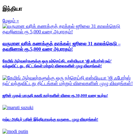
இந்தியா
மேலும் »
வருமான வரிக் கணக்குத் தாக்கல்: ஜூலை 31 காலக்கெடு –
தவறினால் ரூ.5,000 வரை அபராதம்!
கேமிங் ஆர்வலர்களுக்கு ஒரு நற்செய்தி.. என்விடியா ‘ஜி ஃபோர்ஸ் நவ்’
வந்துவிட்டது.. திட்டங்கள் மற்றும் விலைகளின் முழு விவரங்கள்!
ஜூன் முதல் மாருதி சுசுகி கார்களின் விலை ரூ.30,000 வரை உயர்வு!
ரஷ்ய அதிபர் புதின் இந்தியாவுக்கு வருகை.. முழு விவரங்கள்!