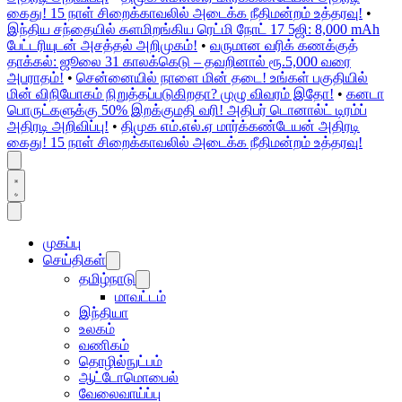
கைது! 15 நாள் சிறைக்காவலில் அடைக்க நீதிமன்றம் உத்தரவு!
•
இந்திய சந்தையில் களமிறங்கிய ரெட்மி நோட் 17 5ஜி: 8,000 mAh
பேட்டரியுடன் அசத்தல் அறிமுகம்!
•
வருமான வரிக் கணக்குத்
தாக்கல்: ஜூலை 31 காலக்கெடு – தவறினால் ரூ.5,000 வரை
அபராதம்!
•
சென்னையில் நாளை மின் தடை! உங்கள் பகுதியில்
மின் விநியோகம் நிறுத்தப்படுகிறதா? முழு விவரம் இதோ!
•
கனடா
பொருட்களுக்கு 50% இறக்குமதி வரி! அதிபர் டொனால்ட் டிரம்ப்
அதிரடி அறிவிப்பு!
•
திமுக எம்.எல்.ஏ மார்க்கண்டேயன் அதிரடி
கைது! 15 நாள் சிறைக்காவலில் அடைக்க நீதிமன்றம் உத்தரவு!
முகப்பு
செய்திகள்
தமிழ்நாடு
மாவட்டம்
இந்தியா
உலகம்
வணிகம்
தொழில்நுட்பம்
ஆட்டோமொபைல்
வேலைவாய்ப்பு