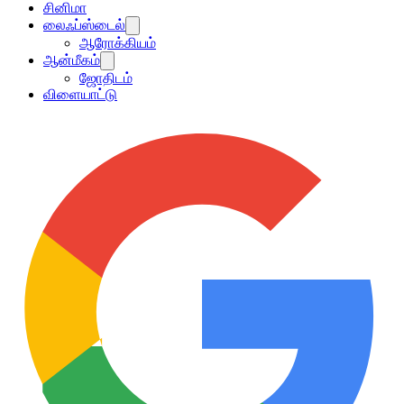
சினிமா
லைஃப்ஸ்டைல்
ஆரோக்கியம்
ஆன்மீகம்
ஜோதிடம்
விளையாட்டு