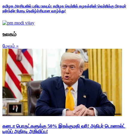
தமிழக அரசியலில் புதிய உதயம்: தமிழக வெற்றிக் கழகத்தின் வெற்றிக்கு பிரதமர்
நரேந்திர மோடி நெகிழ்ச்சியான வாழ்த்து!
உலகம்
மேலும் »
கனடா பொருட்களுக்கு 50% இறக்குமதி வரி! அதிபர் டொனால்ட்
டிரம்ப் அதிரடி அறிவிப்பு!