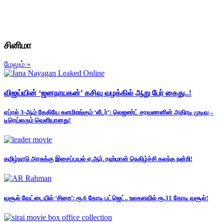
சினிமா
மேலும் »
விஜய்யின் ‘ஜனநாயகன்’ கசிவு வழக்கில் ஆறு பேர் கைது..!
ஏப்ரல் 3-ஆம் தேதியே களமிறங்கும் ‘லீடர்’: லெஜண்ட் சரவணனின் அதிரடி முடிவு –
டிரெய்லரும் வெளியானது!
தமிழ்நாடு அரசுக்கு இசைப்புயல் ஏ.ஆர். ரஹ்மான் நெகிழ்ச்சி கலந்த நன்றி!
வசூல் வேட்டையில் ‘சிறை’: ரூ.6 கோடி பட்ஜெட்.. உலகளவில் ரூ.31 கோடி வசூல்!