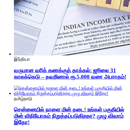
இந்தியா
வருமான வரிக் கணக்குத் தாக்கல்: ஜூலை 31
காலக்கெடு – தவறினால் ரூ.5,000 வரை அபராதம்!
தமிழ்நாடு
சென்னையில் நாளை மின் தடை! உங்கள் பகுதியில்
மின் விநியோகம் நிறுத்தப்படுகிறதா? முழு விவரம்
இதோ!