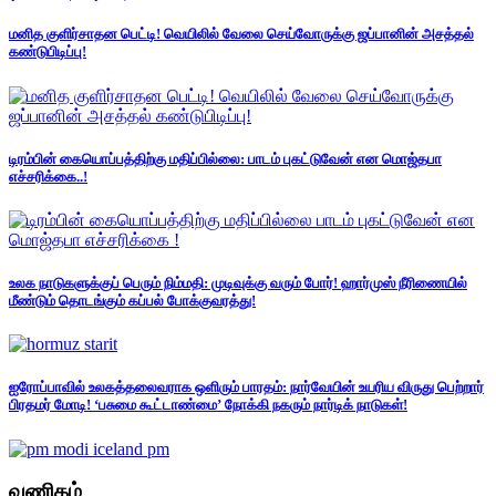
மனித குளிர்சாதன பெட்டி! வெயிலில் வேலை செய்வோருக்கு ஜப்பானின் அசத்தல்
கண்டுபிடிப்பு!
டிரம்பின் கையொப்பத்திற்கு மதிப்பில்லை: பாடம் புகட்டுவேன் என மொஜ்தபா
எச்சரிக்கை..!
உலக நாடுகளுக்குப் பெரும் நிம்மதி: முடிவுக்கு வரும் போர்! ஹார்முஸ் நீரிணையில்
மீண்டும் தொடங்கும் கப்பல் போக்குவரத்து!
ஐரோப்பாவில் உலகத்தலைவராக ஒளிரும் பாரதம்: நார்வேயின் உயரிய விருது பெற்றார்
பிரதமர் மோடி! ‘பசுமை கூட்டாண்மை’ நோக்கி நகரும் நார்டிக் நாடுகள்!
வணிகம்