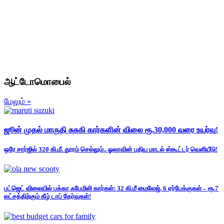
ஆட்டோமொபைல்
மேலும் »
ஜூன் முதல் மாருதி சுசுகி கார்களின் விலை ரூ.30,000 வரை உயர்வு!
ஒரே சார்ஜில் 320 கி.மீ. தூரம் செல்லும்.. ஓலாவின் புதிய மாடல் ஸ்கூட்டர் வெளியீடு!
பட்ஜெட் விலையில் பக்கா ஃபேமிலி கார்கள்: 32 கி.மீ மைலேஜ், 6 ஏர்பேக்குகள் – ரூ.7
லட்சத்திற்கும் கீழ் டாப் தேர்வுகள்!