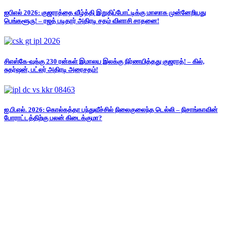
ஐபிஎல் 2026: குஜராத்தை வீழ்த்தி இறுதிப்போட்டிக்கு மாஸாக முன்னேறியது
பெங்களூரு! – ரஜத் படிதார் அதிரடி சதம் விளாசி சாதனை!
சிஎஸ்கே-வுக்கு 230 ரன்கள் இமாலய இலக்கு நிர்ணயித்தது குஜராத்! – கில்,
சுதர்ஷன், பட்லர் அதிரடி அரைசதம்!
ஐ.பி.எல். 2026: கொல்கத்தா பந்துவீச்சில் நிலைகுலைந்த டெல்லி – நிசாங்காவின்
போராட்டத்திற்கு பலன் கிடைக்குமா?