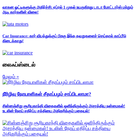
வாகன ஓட்டிகளுக்கு அதிர்ச்சி: ஏப்ரல் 1 முதல் உயருகிறது டாடா மோட்டார்ஸ் மற்றும்
ஆடி கார்களின் விலை!
Car Insurance: கார் விபத்துக்குப் பிறகு இந்த தவறுகளைச் செய்தால் காப்பீடு
கிடைக்காது!
லைஃப்ஸ்டைல்
மேலும் »
நீரிழிவு நோயாளிகள் சீதாப்பழம் சாப்பிடலாமா?
சின்னஞ்சிறு சூரியகாந்தி விதைகளில் ஒளிந்திருக்கும் அசாத்திய நன்மைகள்!
உடலின் நோய் எதிர்ப்பு சக்தியை அதிகரிக்கும் புதையல்!