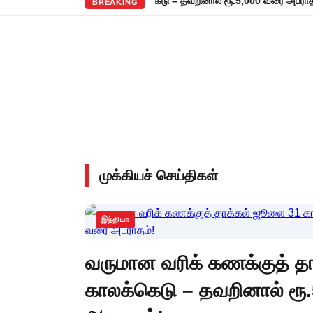
•
த் தாக்கல்: ஜூலை 31 காலக்கெடு – தவறினால் ரூ.5,000 வரை அபராதம்!
ச
BREAKING
முக்கியச் செய்திகள்
இந்தியா
வருமான வரிக் கணக்குத் த
காலக்கெடு – தவறினால் ரூ