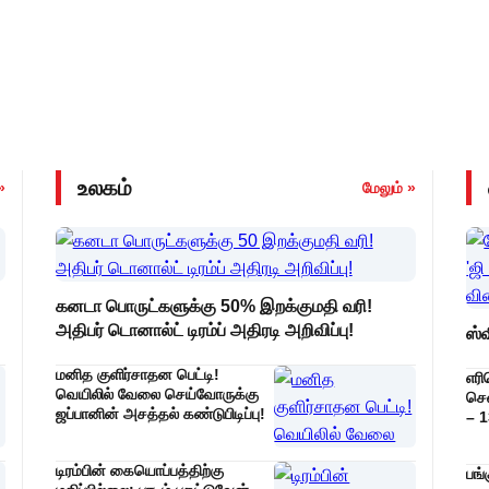
உலகம்
»
மேலும் »
கனடா பொருட்களுக்கு 50% இறக்குமதி வரி!
அதிபர் டொனால்ட் டிரம்ப் அதிரடி அறிவிப்பு!
ஸ்வ
மனித குளிர்சாதன பெட்டி!
எரி
வெயிலில் வேலை செய்வோருக்கு
சென
ஜப்பானின் அசத்தல் கண்டுபிடிப்பு!
– 1
வி
அதி
டிரம்பின் கையொப்பத்திற்கு
பங்