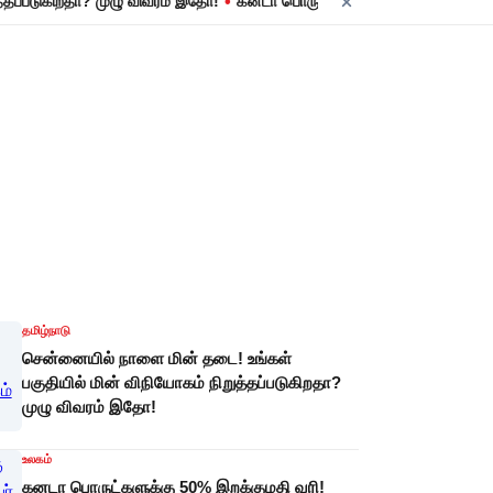
•
ுகிறதா? முழு விவரம் இதோ!
கனடா பொருட்களுக்கு 50% இறக்குமதி வரி! அதிபர
தமிழ்நாடு
சென்னையில் நாளை மின் தடை! உங்கள்
பகுதியில் மின் விநியோகம் நிறுத்தப்படுகிறதா?
முழு விவரம் இதோ!
உலகம்
கனடா பொருட்களுக்கு 50% இறக்குமதி வரி!