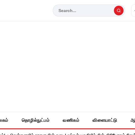
லகம்
தொழில்நுட்பம்
வணிகம்
விளையாட்டு
ஆ