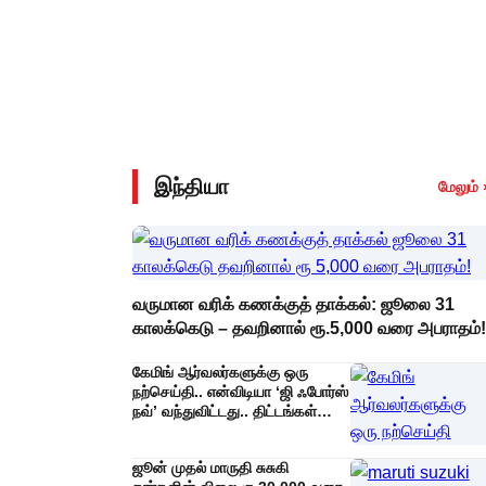
இந்தியா
மேலும் 
வருமான வரிக் கணக்குத் தாக்கல்: ஜூலை 31
காலக்கெடு – தவறினால் ரூ.5,000 வரை அபராதம்!
கேமிங் ஆர்வலர்களுக்கு ஒரு
நற்செய்தி.. என்விடியா ‘ஜி ஃபோர்ஸ்
நவ்’ வந்துவிட்டது.. திட்டங்கள்
மற்றும் விலைகளின் முழு
விவரங்கள்!
ஜூன் முதல் மாருதி சுசுகி