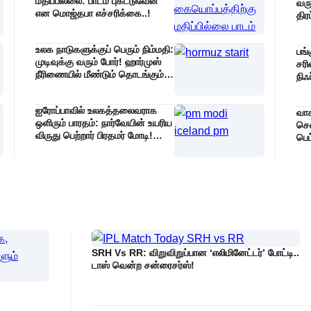
மதிப்பில்லை: பாடம் புகட்டுவேன்
வரு
என மொஜ்தபா எச்சரிக்கை..!
திர
ஸ்வ
போட
உலக நாடுகளுக்குப் பெரும் நிம்மதி:
பங்
முடிவுக்கு வரும் போர்! ஹார்முஸ்
சரி
நீரிணையில் மீண்டும் தொடங்கும்
நிஃ
கப்பல் போக்குவரத்து!
மதிப
ஐரோப்பாவில் உலகத்தலைவராக
வாக
ஒளிரும் பாரதம்: நார்வேயின் உயரிய
சென
விருது பெற்றார் பிரதமர் மோடி!
பெட
‘பசுமை கூட்டாண்மை’ நோக்கி
மற்
நகரும் நார்டிக் நாடுகள்!
வில
SRH Vs RR: விறுவிறுப்பான ‘எலிமினேட்டர்’ போட்டி..
டாஸ் வென்ற சன்ரைசர்ஸ்!