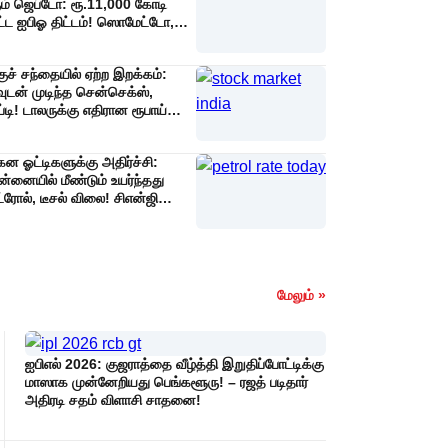
ம் ஜெப்டோ: ரூ.11,000 கோடி
ட்ட ஐபிஓ திட்டம்! ஸொமேட்டோ,
ிக்கி நிறுவனங்களுக்குப் பலத்த
்டி!
குச் சந்தையில் ஏற்ற இறக்கம்:
வுடன் முடிந்த சென்செக்ஸ்,
ப்டி! டாலருக்கு எதிரான ரூபாய்
்பும் வீழ்ச்சி!
ன ஓட்டிகளுக்கு அதிர்ச்சி:
்னையில் மீண்டும் உயர்ந்தது
்ரோல், டீசல் விலை! சிஎன்ஜி
றும் அத்தியாவசிய பொருட்கள்
ையும் உயரும் அபாயம்!
மேலும் »
ஐபிஎல் 2026: குஜராத்தை வீழ்த்தி இறுதிப்போட்டிக்கு
மாஸாக முன்னேறியது பெங்களூரு! – ரஜத் படிதார்
அதிரடி சதம் விளாசி சாதனை!