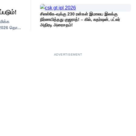
படும்!
சிஎஸ்கே-வுக்கு 230 ரன்கள் இமாலய இலக்கு
நிர்ணயித்தது குஜராத்! – கில், சுதர்ஷன், பட்லர்
ுமிக்க
அதிரடி அரைசதம்!
 2026 தொ...