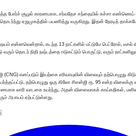
டித்த போர்ச் சூழல் காரணமாக, சர்வதேச சந்தையில் கச்சா எண்ணெய் விந
ர்ந்து ஏறுமுகத்தில் பயணித்து வருகிறது. இதன் நேரடித் தாக்கமே
ம் என்னவென்றால், கடந்த 13 நாட்களில் மட்டுமே பெட்ரோல், டீசல் 
 வரும் தொடர் நிதி நஷ்டத்தை ஈடுகட்டும் பொருட்டு, வரும் நாட்களில
ிஎன்ஜி (CNG) எனப்படும் இயற்கை எரிவாயுவின் விலையும் தற்பொழுது கிட
ர்த்தப்பட்டு, தற்பொழுது ஒரு கிலோ சிஎன்ஜி ரூ. 95 என்ற விலைக்கு 
ரணமாக லாரி வாடகை உயர்ந்து, அதன் விளைவாகக் காய்கறிகள், மளிகை
ம் அபாயம் ஏற்பட்டுள்ளது.
%