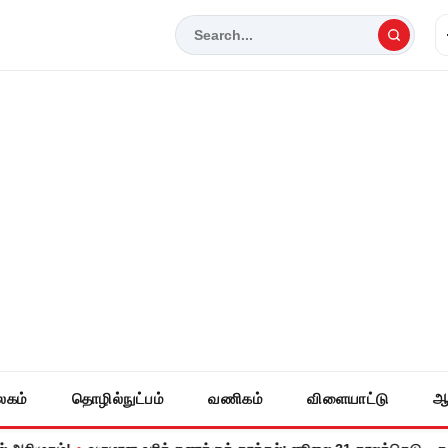
லகம்
தொழில்நுட்பம்
வணிகம்
விளையாட்டு
ஆ