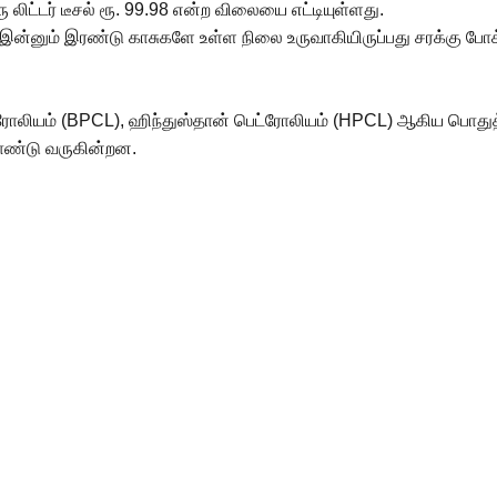
ஒரு லிட்டர் டீசல் ரூ. 99.98 என்ற விலையை எட்டியுள்ளது.
க இன்னும் இரண்டு காசுகளே உள்ள நிலை உருவாகியிருப்பது சரக்கு ப
பெட்ரோலியம் (BPCL), ஹிந்துஸ்தான் பெட்ரோலியம் (HPCL) ஆகிய பொத
ொண்டு வருகின்றன.