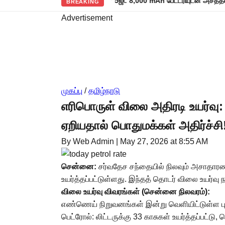
ல் களமிறங்கிய ரெட்மி நோட் 17 5ஜி: 8,000 mAh பேட்டரியுடன் அசத்தல் அறிமு
BREAKING
Advertisement
முகப்பு
/
தமிழ்நாடு
எரிபொருள் விலை அதிரடி உயர்வு:
ஏறியதால் பொதுமக்கள் அதிர்ச்சி
By Web Admin
|
May 27, 2026 at 8:55 AM
சென்னை:
சர்வதேச சந்தையில் நிலவும் அசாதாரண ச
உயர்த்தப்பட்டுள்ளது. இந்தத் தொடர் விலை உயர்வு ந
விலை உயர்வு விவரங்கள் (சென்னை நிலவரம்):
எண்ணெய் நிறுவனங்கள் இன்று வெளியிட்டுள்ள புதி
பெட்ரோல்: லிட்டருக்கு 33 காசுகள் உயர்த்தப்பட்டு