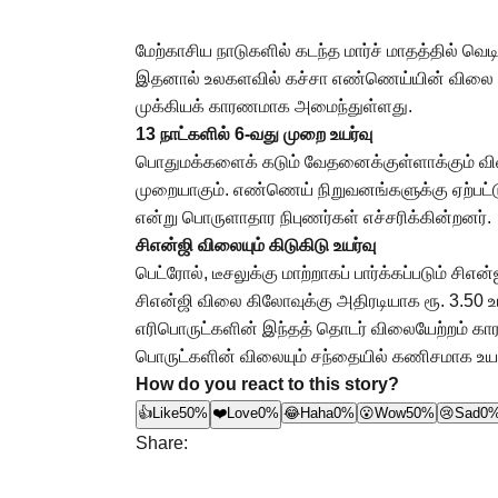
மேற்காசிய நாடுகளில் கடந்த மார்ச் மாதத்தில் வெ
இதனால் உலகளவில் கச்சா எண்ணெய்யின் விலை தொட
முக்கியக் காரணமாக அமைந்துள்ளது.
13 நாட்களில் 6-வது முறை உயர்வு
பொதுமக்களைக் கடும் வேதனைக்குள்ளாக்கும் விஷய
முறையாகும். எண்ணெய் நிறுவனங்களுக்கு ஏற்பட்டு
என்று பொருளாதார நிபுணர்கள் எச்சரிக்கின்றனர்.
சிஎன்ஜி விலையும் கிடுகிடு உயர்வு
பெட்ரோல், டீசலுக்கு மாற்றாகப் பார்க்கப்படும் ச
சிஎன்ஜி விலை கிலோவுக்கு அதிரடியாக ரூ. 3.50 உய
எரிபொருட்களின் இந்தத் தொடர் விலையேற்றம் கா
பொருட்களின் விலையும் சந்தையில் கணிசமாக உயரு
How do you react to this story?
👍
Like
50%
❤️
Love
0%
😂
Haha
0%
😮
Wow
50%
😢
Sad
0
Share: