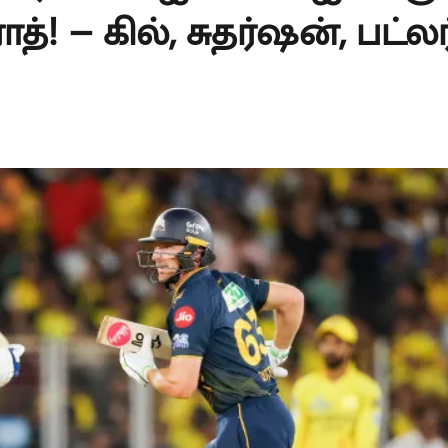
்! – கில், சுதர்ஷன், பட்லர