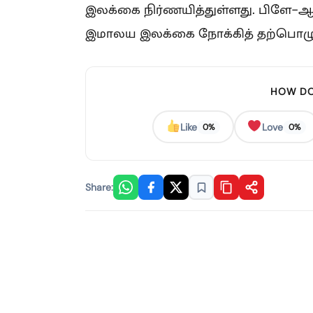
இலக்கை நிர்ணயித்துள்ளது. பிளே-ஆஃ
இமாலய இலக்கை நோக்கித் தற்பொழுத
HOW DO
Like
Love
0%
0%
Share: