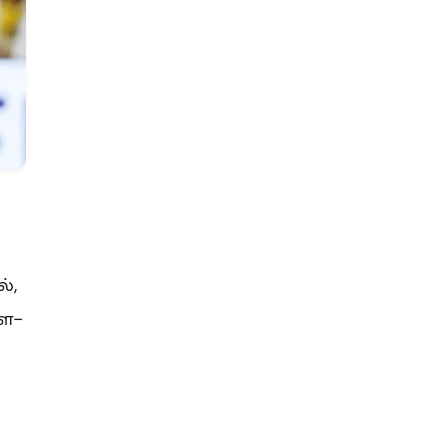
்,
ளே-