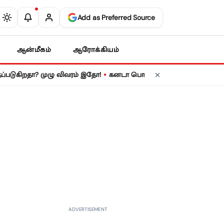
Add as Preferred Source
ஆன்மீகம்
ஆரோக்கியம்
•
ா? முழு விவரம் இதோ!
கனடா பொருட்களுக்கு 50% இறக்குமதி வரி! அதிப
ADVERTISEMENT