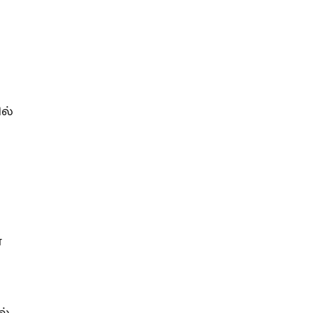
ல்
்
ல்