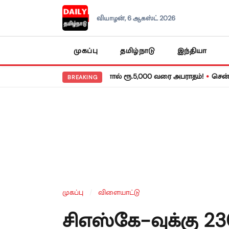
வியாழன், 6 ஆகஸ்ட் 2026
முகப்பு
தமிழ்நாடு
இந்தியா
•
 31 காலக்கெடு – தவறினால் ரூ.5,000 வரை அபராதம்!
சென்னையில் நா
BREAKING
முகப்பு
/
விளையாட்டு
சிஎஸ்கே-வுக்கு 2