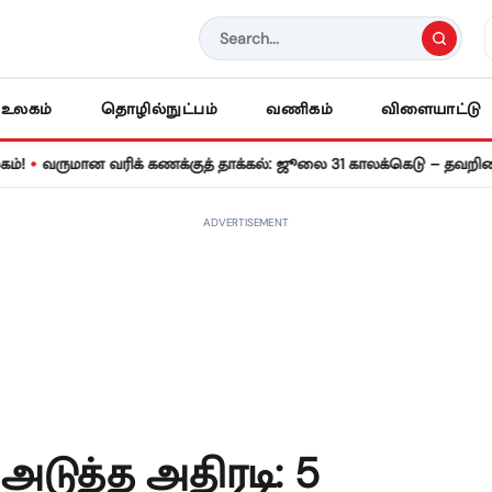
உலகம்
தொழில்நுட்பம்
வணிகம்
விளையாட்டு
ுமான வரிக் கணக்குத் தாக்கல்: ஜூலை 31 காலக்கெடு – தவறினால் ரூ.
ADVERTISEMENT
அடுத்த அதிரடி: 5