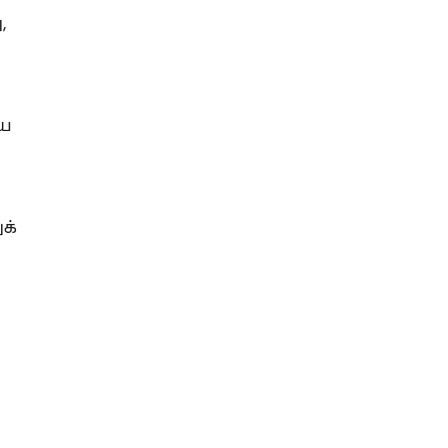
,
ிய
.
க்