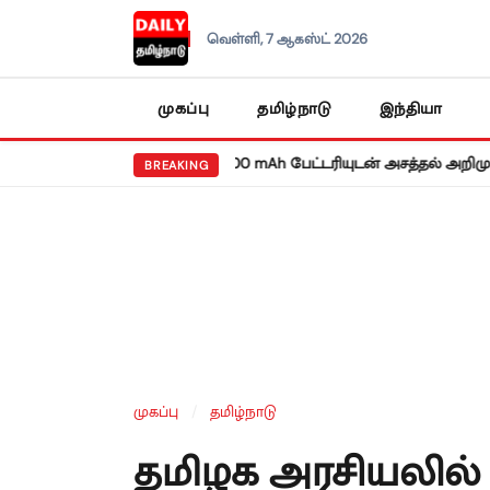
வெள்ளி, 7 ஆகஸ்ட் 2026
முகப்பு
தமிழ்நாடு
இந்தியா
•
ரெட்மி நோட் 17 5ஜி: 8,000 mAh பேட்டரியுடன் அசத்தல் அறிமுகம்!
வர
BREAKING
முகப்பு
/
தமிழ்நாடு
தமிழக அரசியலில் 