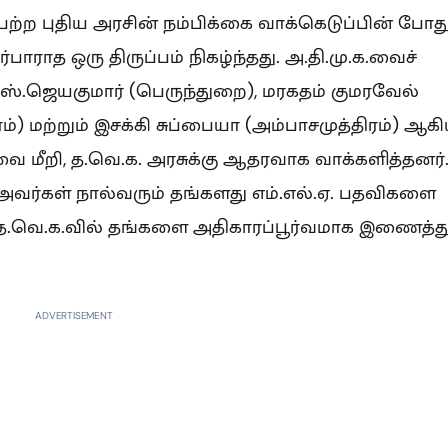
்ற புதிய அரசின் நம்பிக்கை வாக்கெடுப்பின் போது
ிர்பாராத ஒரு திருப்பம் நிகழ்ந்தது. அ.தி.மு.க.வைச்
எஸ்.ஜெயகுமார் (பெருந்துறை), மரகதம் குமரவேல்
ரம்) மற்றும் இசக்கி சுப்பையா (அம்பாசமுத்திரம்) ஆக
ை மீறி, த.வெ.க. அரசுக்கு ஆதரவாக வாக்களித்தனர்
 அவர்கள் நால்வரும் தங்களது எம்.எல்.ஏ. பதவிகளை
 த.வெ.க.வில் தங்களை அதிகாரப்பூர்வமாக இணைத்து
ADVERTISEMENT