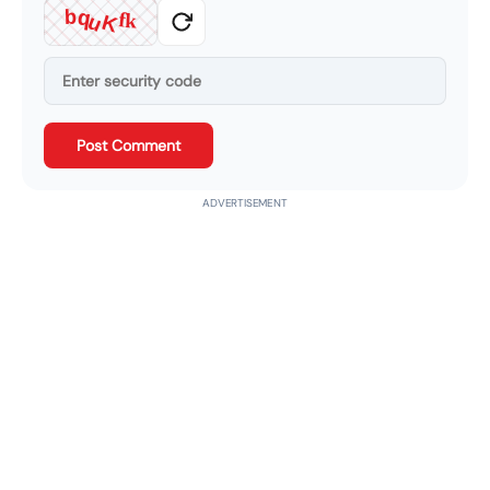
q
b
f
k
u
K
Post Comment
ADVERTISEMENT