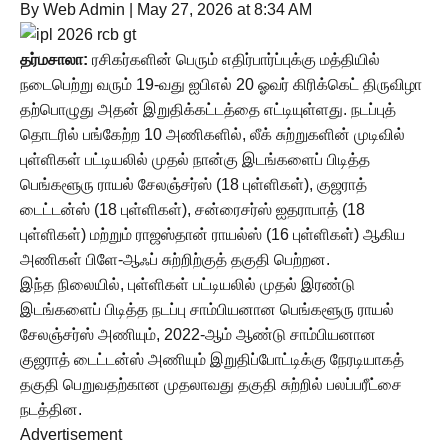
By Web Admin
|
May 27, 2026 at 8:34 AM
தர்மசாலா:
ரசிகர்களின் பெரும் எதிர்பார்ப்புக்கு மத்தியில்
நடைபெற்று வரும் 19-வது ஐபிஎல் 20 ஓவர் கிரிக்கெட் திருவிழா
தற்பொழுது அதன் இறுதிக்கட்டத்தை எட்டியுள்ளது. நடப்புத்
தொடரில் பங்கேற்ற 10 அணிகளில், லீக் சுற்றுகளின் முடிவில்
புள்ளிகள் பட்டியலில் முதல் நான்கு இடங்களைப் பிடித்த
பெங்களூரு ராயல் சேலஞ்சர்ஸ் (18 புள்ளிகள்), குஜராத்
டைட்டன்ஸ் (18 புள்ளிகள்), சன்ரைசர்ஸ் ஐதராபாத் (18
புள்ளிகள்) மற்றும் ராஜஸ்தான் ராயல்ஸ் (16 புள்ளிகள்) ஆகிய
அணிகள் பிளே-ஆஃப் சுற்றிற்குத் தகுதி பெற்றன.
இந்த நிலையில், புள்ளிகள் பட்டியலில் முதல் இரண்டு
இடங்களைப் பிடித்த நடப்பு சாம்பியனான பெங்களூரு ராயல்
சேலஞ்சர்ஸ் அணியும், 2022-ஆம் ஆண்டு சாம்பியனான
குஜராத் டைட்டன்ஸ் அணியும் இறுதிப்போட்டிக்கு நேரடியாகத்
தகுதி பெறுவதற்கான முதலாவது தகுதி சுற்றில் பலப்பரீட்சை
நடத்தின.
Advertisement