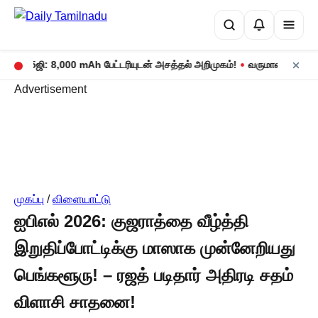
•
 17 5ஜி: 8,000 mAh பேட்டரியுடன் அசத்தல் அறிமுகம்!
வருமான வரிக் கணக்
Advertisement
முகப்பு
/
விளையாட்டு
ஐபிஎல் 2026: குஜராத்தை வீழ்த்தி
இறுதிப்போட்டிக்கு மாஸாக முன்னேறியது
பெங்களூரு! – ரஜத் படிதார் அதிரடி சதம்
விளாசி சாதனை!