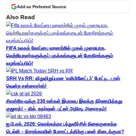
Add as Preferred Source
Also Read
FIFA உலகக் கோப்பை வரலாற்றில் முதல் முறையாக,
வெற்றியாளர்களுக்குப் பதக்கங்களுடன் மோதிரங்களும்
வழங்கப்படும்!
SRH Vs RR: விறுவிறுப்பான ‘எலிமினேட்டர்’ போட்டி.. டாஸ்
வென்ற சன்ரைசர்ஸ்!
சிஎஸ்கே-வுக்கு 230 ரன்கள் இமாலய இலக்கு நிர்ணயித்தது
குஜராத்! – கில், சுதர்ஷன், பட்லர் அதிரடி அரைசதம்!
ஐ.பி.எல். 2026: கொல்கத்தா பந்துவீச்சில் நிலைகுலைந்த
டெல்லி – நிசாங்காவின் போராட்டத்திற்கு பலன் கிடைக்குமா?