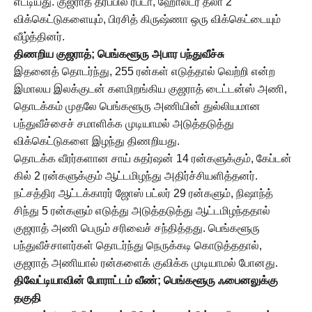
எட்டியது. குஜராத் தரப்பில் ரபடா, ஹோல்டர் தலா 2
விக்கெட்டுகளையும், பிரசித் கிருஷ்ணா ஒரு விக்கெட்டையும்
வீழ்த்தினர்.
திணறிய குஜராத்; பெங்களூரு அபார பந்துவீச்சு
இதனைத் தொடர்ந்து, 255 ரன்கள் எடுத்தால் வெற்றி என்ற
இமாலய இலக்குடன் களமிறங்கிய குஜராத் டைட்டன்ஸ் அணி,
தொடக்கம் முதலே பெங்களூரு அணியின் துல்லியமான
பந்துவீச்சைச் சமாளிக்க முடியாமல் அடுத்தடுத்து
விக்கெட்டுகளை இழந்து திணறியது.
தொடக்க வீரர்களான சாய் சுதர்ஷன் 14 ரன்களுக்கும், கேப்டன்
கில் 2 ரன்களுக்கும் ஆட்டமிழந்து அதிர்ச்சியளித்தனர்.
நட்சத்திர ஆட்டக்காரர் ஜோஸ் பட்லர் 29 ரன்களும், நிஷாந்த்
சிந்து 5 ரன்களும் எடுத்து அடுத்தடுத்து ஆட்டமிழந்ததால்
குஜராத் அணி பெரும் சரிவைச் சந்தித்தது. பெங்களூரு
பந்துவீச்சாளர்கள் தொடர்ந்து நெருக்கடி கொடுத்ததால்,
குஜராத் அணியால் ரன்களைக் குவிக்க முடியாமல் போனது.
திவேட்டியாவின் போராட்டம் வீண்; பெங்களூரு ஃபைனலுக்கு
தகுதி