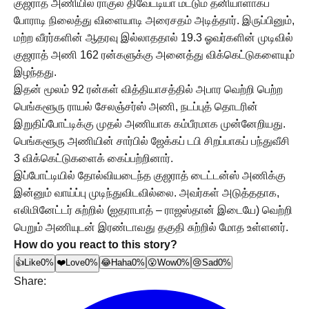
குஜராத் அணியில் ராகுல் திவேட்டியா மட்டும் தனியாளாகப்
போராடி நிலைத்து விளையாடி அரைசதம் அடித்தார். இருப்பினும்,
மற்ற வீரர்களின் ஆதரவு இல்லாததால் 19.3 ஓவர்களின் முடிவில்
குஜராத் அணி 162 ரன்களுக்கு அனைத்து விக்கெட்டுகளையும்
இழந்தது.
இதன் மூலம் 92 ரன்கள் வித்தியாசத்தில் அபார வெற்றி பெற்ற
பெங்களூரு ராயல் சேலஞ்சர்ஸ் அணி, நடப்புத் தொடரின்
இறுதிப்போட்டிக்கு முதல் அணியாக கம்பீரமாக முன்னேறியது.
பெங்களூரு அணியின் சார்பில் ஜேக்கப் டபி சிறப்பாகப் பந்துவீசி
3 விக்கெட்டுகளைக் கைப்பற்றினார்.
இப்போட்டியில் தோல்வியடைந்த குஜராத் டைட்டன்ஸ் அணிக்கு
இன்னும் வாய்ப்பு முடிந்துவிடவில்லை. அவர்கள் அடுத்ததாக,
எலிமினேட்டர் சுற்றில் (ஐதராபாத் – ராஜஸ்தான் இடையே) வெற்றி
பெறும் அணியுடன் இரண்டாவது தகுதி சுற்றில் மோத உள்ளனர்.
How do you react to this story?
👍
Like
0%
❤️
Love
0%
😂
Haha
0%
😮
Wow
0%
😢
Sad
0%
Share: