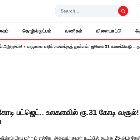
லகம்
தொழில்நுட்பம்
வணிகம்
விளையாட்டு
ஆ
•
ுகம்!
வருமான வரிக் கணக்குத் தாக்கல்: ஜூலை 31 காலக்கெடு – தவறினால
கோடி பட்ஜெட்.. உலகளவில் ரூ.31 கோடி வசூல்!
M
ிக்ரம் பிரபு மற்றும் எல்கே. அக்‌ஷய் குமார் நடிப்பில் கடந்த 25-ஆம் 