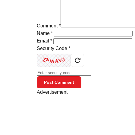
Comment
*
Name
*
Email
*
Security Code
*
a
v
Z
J
W
A
Post Comment
Advertisement