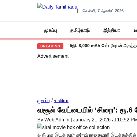
வெள்ளி, 7 ஆகஸ்ட் 2026
முகப்பு
தமிழ்நாடு
இந்தியா
உ
ல் களமிறங்கிய ரெட்மி நோட் 17 5ஜி: 8,000 mAh பேட்டரியுடன் அசத்தல் அறிம
BREAKING
Advertisement
முகப்பு
/
சினிமா
வசூல் வேட்டையில் ‘சிறை’: ரூ.6 
By Web Admin
|
January 21, 2026 at 10:52 P
அறிமுக இயக்குநர் சுரேஷ் ராஜகுமாரி இயக்கத்தில் வ