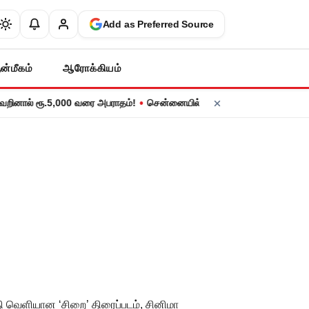
Add as Preferred Source
ன்மீகம்
ஆரோக்கியம்
•
் ரூ.5,000 வரை அபராதம்!
சென்னையில் நாளை மின் தடை! உங்கள் பகுதியில்
தேதி வெளியான ‘சிறை’ திரைப்படம், சினிமா