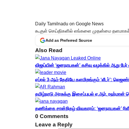
Daily Tamilnadu on Google News
கூகுள் செய்திகளில் எங்களை முதன்மை தளமாகச் ச
Add as Preferred Source
Also Read
விஜய்யின் ‘ஜனநாயகன்’ கசிவு வழக்கில் ஆறு பேர் 
ஏப்ரல் 3-ஆம் தேதியே களமிறங்கும் ‘லீடர்’: லெஜண
தமிழ்நாடு அரசுக்கு இசைப்புயல் ஏ.ஆர். ரஹ்மான் ந
தணிக்கை சான்றிதழ் விவகாரம்: ‘ஜனநாயகன்’ ரிலீஸ்
0 Comments
Leave a Reply