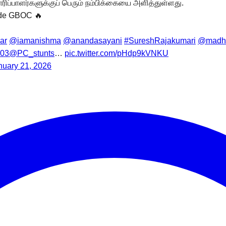
தயாரிப்பாளர்களுக்குப் பெரும் நம்பிக்கையை அளித்துள்ளது.
ide GBOC 🔥
ar
@iamanishma
@anandasayani
#SureshRajakumari
@madh
03
@PC_stunts
…
pic.twitter.com/pHdp9kVNKU
nuary 21, 2026