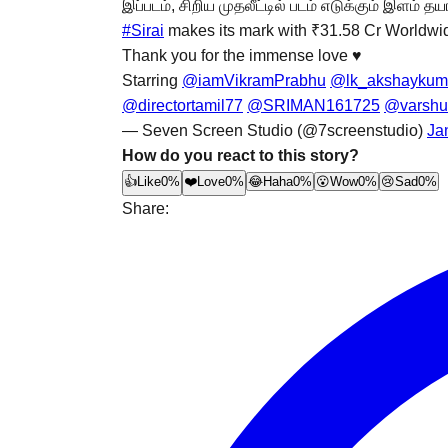
இப்படம், சிறிய முதலீட்டில் படம் எடுக்கும் இளம் 
#Sirai
makes its mark with ₹31.58 Cr Worldw
Thank you for the immense love ♥️
Starring
@iamVikramPrabhu
@lk_akshaykum
@directortamil77
@SRIMAN161725
@varshu
— Seven Screen Studio (@7screenstudio)
Ja
How do you react to this story?
👍
Like
0%
❤️
Love
0%
😂
Haha
0%
😮
Wow
0%
😢
Sad
0%
Share: