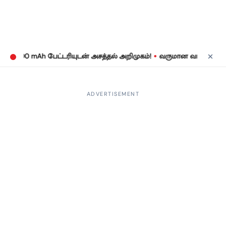
•
000 mAh பேட்டரியுடன் அசத்தல் அறிமுகம்!
வருமான வரிக் கணக்குத் த
ADVERTISEMENT