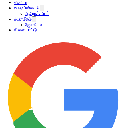
சினிமா
லைஃப்ஸ்டைல்
ஆரோக்கியம்
ஆன்மீகம்
ஜோதிடம்
விளையாட்டு