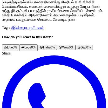
வெளுத்ததெல்லாம் பாலாக நினைத்து சிலரிடம் பேசி சிக்கிக்
கொள்ளாதீர்கள். கணவன்-மனைவிக்குள் கருத்து வேறுபாடுகள்
வந்து நீங்கும். வியாபாரத்தில் ரகசியங்களை வெளியிட வேண்டாம்.
உத்தியோகத்தில் அதிகாரிகளால் அலைக்கழிக்கப்படுவீர்கள்.
பதறாமல் பக்குவமாகச் செயல்பட வேண்டிய நாள்.
Tags:
#இன்றைய ராசிபலன்
How do you react to this story?
👍
Like
0%
❤️
Love
0%
😂
Haha
0%
😮
Wow
0%
😢
Sad
0%
Share: