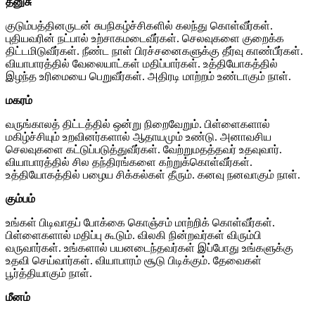
தனுசு
குடும்பத்தினருடன் சுபநிகழ்ச்சிகளில் கலந்து கொள்வீர்கள்.
புதியவரின் நட்பால் உற்சாகமடைவீர்கள். செலவுகளை குறைக்க
திட்டமிடுவீர்கள். நீண்ட நாள் பிரச்சனைகளுக்கு தீர்வு காண்பீர்கள்.
வியாபாரத்தில் வேலையாட்கள் மதிப்பார்கள். உத்தியோகத்தில்
இழந்த உரிமையை பெறுவீர்கள். அதிரடி மாற்றம் உண்டாகும் நாள்.
மகரம்
வருங்காலத் திட்டத்தில் ஒன்று நிறைவேறும். பிள்ளைகளால்
மகிழ்ச்சியும் உறவினர்களால் ஆதாயமும் உண்டு. அனாவசிய
செலவுகளை கட்டுப்படுத்துவீர்கள். வேற்றுமதத்தவர் உதவுவார்.
வியாபாரத்தில் சில தந்திரங்களை கற்றுக்கொள்வீர்கள்.
உத்தியோகத்தில் பழைய சிக்கல்கள் தீரும். கனவு நனவாகும் நாள்.
கும்பம்
உங்கள் பிடிவாதப் போக்கை கொஞ்சம் மாற்றிக் கொள்வீர்கள்.
பிள்ளைகளால் மதிப்பு கூடும். விலகி நின்றவர்கள் விரும்பி
வருவார்கள். உங்களால் பயனடைந்தவர்கள் இப்போது உங்களுக்கு
உதவி செய்வார்கள். வியாபாரம் சூடு பிடிக்கும். தேவைகள்
பூர்த்தியாகும் நாள்.
மீனம்