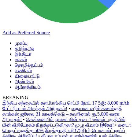
Add as Preferred Source
முகப்பு
தமிழ்நாடு
இந்தியா
உலகம்
தொழில்நுட்பம்
வணிகம்
விளையாட்டு
ஆன்மீகம்
ஆரோக்கியம்
BREAKING
இந்திய சந்தையில் களமிறங்கிய ரெட்மி நோட் 17 5ஜி: 8,000 mAh
பேட்டரியுடன் அசத்தல் அறிமுகம்!
•
வருமான வரிக் கணக்குத்
தாக்கல்: ஜூலை 31 காலக்கெடு – தவறினால் ரூ.5,000 வரை
அபராதம்!
•
சென்னையில் நாளை மின் தடை! உங்கள் பகுதியில்
மின் விநியோகம் நிறுத்தப்படுகிறதா? முழு விவரம் இதோ!
•
கனடா
பொருட்களுக்கு 50% இறக்குமதி வரி! அதிபர் டொனால்ட் டிரம்ப்
அதிரடி அறிவிப்பு!
•
திமுக எம்.எல்.ஏ மார்க்கண்டேயன் அதிரடி