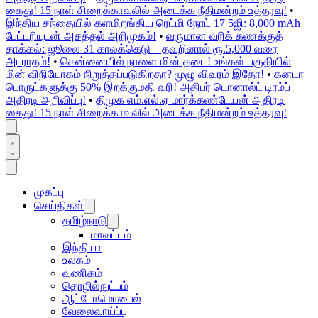
கைது! 15 நாள் சிறைக்காவலில் அடைக்க நீதிமன்றம் உத்தரவு!
•
இந்திய சந்தையில் களமிறங்கிய ரெட்மி நோட் 17 5ஜி: 8,000 mAh
பேட்டரியுடன் அசத்தல் அறிமுகம்!
•
வருமான வரிக் கணக்குத்
தாக்கல்: ஜூலை 31 காலக்கெடு – தவறினால் ரூ.5,000 வரை
அபராதம்!
•
சென்னையில் நாளை மின் தடை! உங்கள் பகுதியில்
மின் விநியோகம் நிறுத்தப்படுகிறதா? முழு விவரம் இதோ!
•
கனடா
பொருட்களுக்கு 50% இறக்குமதி வரி! அதிபர் டொனால்ட் டிரம்ப்
அதிரடி அறிவிப்பு!
•
திமுக எம்.எல்.ஏ மார்க்கண்டேயன் அதிரடி
கைது! 15 நாள் சிறைக்காவலில் அடைக்க நீதிமன்றம் உத்தரவு!
முகப்பு
செய்திகள்
தமிழ்நாடு
மாவட்டம்
இந்தியா
உலகம்
வணிகம்
தொழில்நுட்பம்
ஆட்டோமொபைல்
வேலைவாய்ப்பு