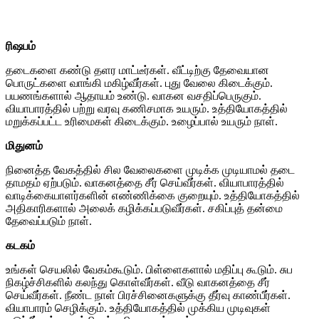
ரிஷபம்
தடைகளை கண்டு தளர மாட்டீர்கள். வீட்டிற்கு தேவையான
பொருட்களை வாங்கி மகிழ்வீர்கள். புது வேலை கிடைக்கும்.
பயணங்களால் ஆதாயம் உண்டு. வாகன வசதிப்பெருகும்.
வியாபாரத்தில் பற்று வரவு கணிசமாக உயரும். உத்தியோகத்தில்
மறுக்கப்பட்ட உரிமைகள் கிடைக்கும். உழைப்பால் உயரும் நாள்.
மிதுனம்
நினைத்த வேகத்தில் சில வேலைகளை முடிக்க முடியாமல் தடை
தாமதம் ஏற்படும். வாகனத்தை சீர் செய்வீர்கள். வியாபாரத்தில்
வாடிக்கையாளர்களின் எண்ணிக்கை குறையும். உத்தியோகத்தில்
அதிகாரிகளால் அலைக் கழிக்கப்படுவீர்கள். சகிப்புத் தன்மை
தேவைப்படும் நாள்.
கடகம்
உங்கள் செயலில் வேகம்கூடும். பிள்ளைகளால் மதிப்பு கூடும். சுப
நிகழ்ச்சிகளில் கலந்து கொள்வீர்கள். வீடு வாகனத்தை சீர்
செய்வீர்கள். நீண்ட நாள் பிரச்சினைகளுக்கு தீர்வு காண்பீர்கள்.
வியாபாரம் செழிக்கும். உத்தியோகத்தில் முக்கிய முடிவுகள்