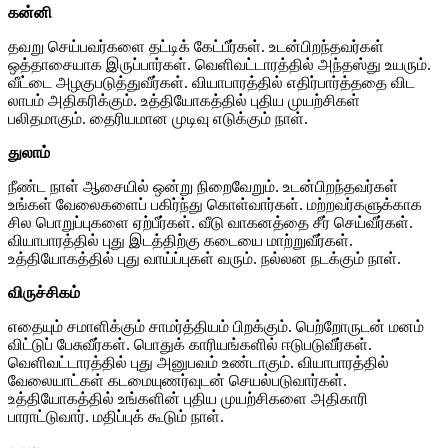
கன்னி
தவறு செய்பவர்களை தட்டிக் கேட்பீர்கள். உடன்பிறந்தவர்கள்
ஒத்தாசையாக இருப்பார்கள். வெளிவட்டாரத்தில் அந்தஸ்து உயரும்.
வீட்டை அழகுபடுத்துவீர்கள். வியாபாரத்தில் எதிர்பார்த்ததை விட
லாபம் அதிகரிக்கும். உத்தியோகத்தில் புதிய முயற்சிகள்
பலிதமாகும். தைரியமான முடிவு எடுக்கும் நாள்.
துலாம்
நீண்ட நாள் ஆசையில் ஒன்று நிறைவேறும். உடன்பிறந்தவர்கள்
உங்கள் வேலைகளைப் பகிர்ந்து கொள்வார்கள். மற்றவர்களுக்காக
சில பொறுப்புகளை ஏற்பீர்கள். வீடு வாகனத்தை சீர் செய்வீர்கள்.
வியாபாரத்தில் புது இடத்திற்கு கடையை மாற்றுவீர்கள்.
உத்தியோகத்தில் புது வாய்ப்புகள் வரும். நல்லன நடக்கும் நாள்.
விருச்சிகம்
எதையும் சமாளிக்கும் சாமர்த்தியம் பிறக்கும். பெற்றோருடன் மனம்
விட்டுப் பேசுவீர்கள். பொதுக் காரியங்களில் ஈடுபடுவீர்கள்.
வெளிவட்டாரத்தில் புது அனுபவம் உண்டாகும். வியாபாரத்தில்
வேலையாட்கள் கடமையுணர்வுடன் செயல்படுவார்கள்.
உத்தியோகத்தில் உங்களின் புதிய முயற்சிகளை அதிகாரி
பாராட்டுவார். மதிப்புக் கூடும் நாள்.