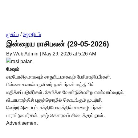
முகப்பு
/
ஜோதிடம்
இன்றைய ராசிபலன் (29-05-2026)
By Web Admin
|
May 29, 2026 at 5:26 AM
மேஷம்
சமயோசிதமாகவும் சாதுரியமாகவும் பேசிசாதிப்பீர்கள்.
பிள்ளைகளால் உறவினர் நண்பர்கள் மத்தியில்
மதிக்கப்படுவீர்கள். சேமிக்க வேண்டுமென்ற எண்ணம்வரும்.
வியாபாரத்தில் புதுத்தொழில் தொடங்கும் முயற்சி
வெற்றிஅடையும். உத்தியோகத்தில் சகஊழியர்கள்
பாராட்டுவார்கள். புகழ் கௌரவம் கிடைக்கும் நாள்.
Advertisement