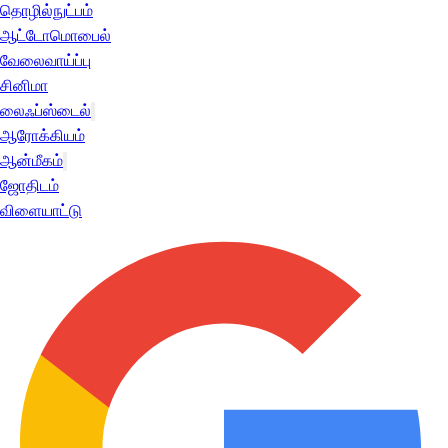
தொழில்நுட்பம்
ஆட்டோமொபைல்
வேலைவாய்ப்பு
சினிமா
லைஃப்ஸ்டைல்
ஆரோக்கியம்
ஆன்மீகம்
ஜோதிடம்
விளையாட்டு