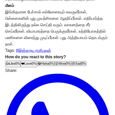
மீனம்
இங்கிதமான பேச்சால் எல்லோரையும் கவருவீர்கள்.
பிள்ளைகளின் புது முயற்சிகளை ஆதரிப்பீர்கள். எதிர்பார்த்த
இடத்திலிருந்து நல்ல செய்தி வரும். வாகனத்தை சீர்
செய்வீர்கள். வியாபாரத்தை பெருக்குவீர்கள். உத்தியோகத்தில்
பணிகளை விரைந்து முடிப்பீர்கள். புது அத்தியாயம் தொடங்கும்
நாள்.
Tags:
#இன்றைய ராசிபலன்
How do you react to this story?
👍
Like
0%
❤️
Love
0%
😂
Haha
0%
😮
Wow
0%
😢
Sad
0%
Share: