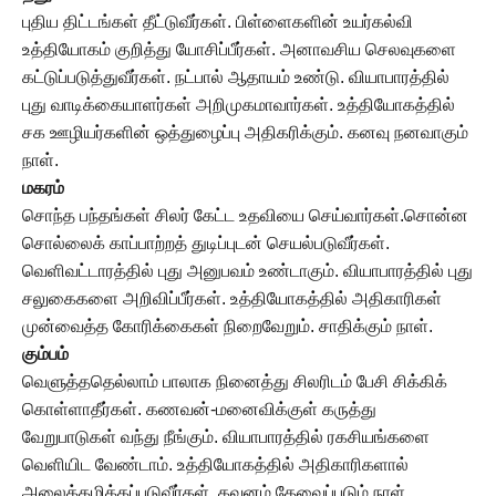
புதிய திட்டங்கள் தீட்டுவீர்கள். பிள்ளைகளின் உயர்கல்வி
உத்தியோகம் குறித்து யோசிப்பீர்கள். அனாவசிய செலவுகளை
கட்டுப்படுத்துவீர்கள். நட்பால் ஆதாயம் உண்டு. வியாபாரத்தில்
புது வாடிக்கையாளர்கள் அறிமுகமாவார்கள். உத்தியோகத்தில்
சக ஊழியர்களின் ஒத்துழைப்பு அதிகரிக்கும். கனவு நனவாகும்
நாள்.
மகரம்
சொந்த பந்தங்கள் சிலர் கேட்ட உதவியை செய்வார்கள்.சொன்ன
சொல்லைக் காப்பாற்றத் துடிப்புடன் செயல்படுவீர்கள்.
வெளிவட்டாரத்தில் புது அனுபவம் உண்டாகும். வியாபாரத்தில் புது
சலுகைகளை அறிவிப்பீர்கள். உத்தியோகத்தில் அதிகாரிகள்
முன்வைத்த கோரிக்கைகள் நிறைவேறும். சாதிக்கும் நாள்.
கும்பம்
வெளுத்ததெல்லாம் பாலாக நினைத்து சிலரிடம் பேசி சிக்கிக்
கொள்ளாதீர்கள். கணவன்-மனைவிக்குள் கருத்து
வேறுபாடுகள் வந்து நீங்கும். வியாபாரத்தில் ரகசியங்களை
வெளியிட வேண்டாம். உத்தியோகத்தில் அதிகாரிகளால்
அலைக்கழிக்கப்படுவீர்கள். கவனம் தேவைப்படும் நாள்.