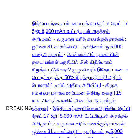
இந்திய சந்தையில் களமிறங்கிய ரெட்மி நோட் 17
5ஜி: 8,000 mAh பேட்டரியுடன் அசத்தல்
அறிமுகம்!
•
வருமான வரிக் கணக்குத் தாக்கல்:
ஜூலை 31 காலக்கெடு – தவறினால் ரூ.5,000
வரை அபராதம்!
•
சென்னையில் நாளை மின்
தடை! உங்கள் பகுதியில் மின் விநியோகம்
நிறுத்தப்படுகிறதா? முழு விவரம் இதோ!
•
கனடா
பொருட்களுக்கு 50% இறக்குமதி வரி! அதிபர்
டொனால்ட் டிரம்ப் அதிரடி அறிவிப்பு!
•
திமுக
எம்.எல்.ஏ மார்க்கண்டேயன் அதிரடி கைது! 15
நாள் சிறைக்காவலில் அடைக்க நீதிமன்றம்
BREAKING
உத்தரவு!
•
இந்திய சந்தையில் களமிறங்கிய ரெட்மி
நோட் 17 5ஜி: 8,000 mAh பேட்டரியுடன் அசத்தல்
அறிமுகம்!
•
வருமான வரிக் கணக்குத் தாக்கல்:
ஜூலை 31 காலக்கெடு – தவறினால் ரூ.5,000