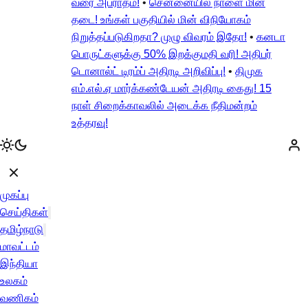
வரை அபராதம்!
•
சென்னையில் நாளை மின்
தடை! உங்கள் பகுதியில் மின் விநியோகம்
நிறுத்தப்படுகிறதா? முழு விவரம் இதோ!
•
கனடா
பொருட்களுக்கு 50% இறக்குமதி வரி! அதிபர்
டொனால்ட் டிரம்ப் அதிரடி அறிவிப்பு!
•
திமுக
எம்.எல்.ஏ மார்க்கண்டேயன் அதிரடி கைது! 15
நாள் சிறைக்காவலில் அடைக்க நீதிமன்றம்
உத்தரவு!
முகப்பு
செய்திகள்
தமிழ்நாடு
மாவட்டம்
இந்தியா
உலகம்
வணிகம்