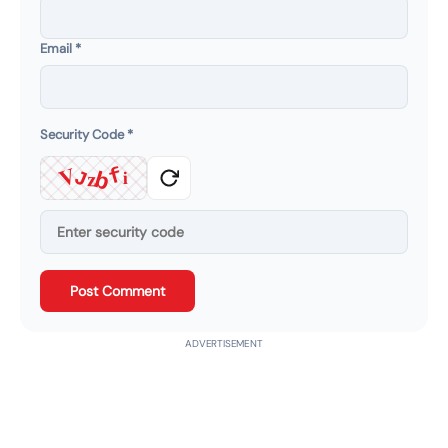
Email
*
Security Code
*
V
i
f
b
J
z
Post Comment
ADVERTISEMENT