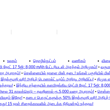
உலகம்
தொழில்நுட்பம்
வணிகம்
விளை
ி நோட் 17 5ஜி: 8,000 mAh பேட்டரியுடன் அசத்தல் அறிமுகம்!
•
வரும
ரை அபராதம்!
•
சென்னையில் நாளை மின் தடை! உங்கள் பகுதியில் மின்
க்குமதி வரி! அதிபர் டொனால்ட் டிரம்ப் அதிரடி அறிவிப்பு!
•
திமுக எ
உத்தரவு!
•
இந்திய சந்தையில் களமிறங்கிய ரெட்மி நோட் 17 5ஜி: 8,00
ஜூலை 31 காலக்கெடு – தவறினால் ரூ.5,000 வரை அபராதம்!
•
சென்னை
ு விவரம் இதோ!
•
கனடா பொருட்களுக்கு 50% இறக்குமதி வரி! அதிபர் டொ
ைது! 15 நாள் சிறைக்காவலில் அடைக்க நீதிமன்றம் உத்தரவு!