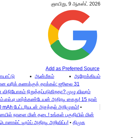
ஞாயிறு, 9 ஆகஸ்ட் 2026
Add as Preferred Source
யாட்டு
ஆன்மீகம்
ஆரோக்கியம்
ான வரிக் கணக்குத் தாக்கல்: ஜூலை 31
 விநியோகம் நிறுத்தப்படுகிறதா? முழு விவரம்
ம்.எல்.ஏ மார்க்கண்டேயன் அதிரடி கைது! 15 நாள்
0 mAh பேட்டரியுடன் அசத்தல் அறிமுகம்!
•
யில் நாளை மின் தடை! உங்கள் பகுதியில் மின்
னால்ட் டிரம்ப் அதிரடி அறிவிப்பு!
•
திமுக