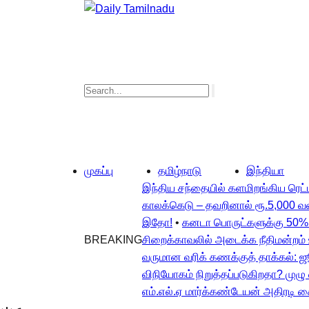
முகப்பு
தமிழ்நாடு
இந்தியா
இந்திய சந்தையில் களமிறங்கிய ரெட்ம
காலக்கெடு – தவறினால் ரூ.5,000 வ
இதோ!
•
கனடா பொருட்களுக்கு 50% இற
BREAKING
சிறைக்காவலில் அடைக்க நீதிமன்றம் 
வருமான வரிக் கணக்குத் தாக்கல்: 
விநியோகம் நிறுத்தப்படுகிறதா? முழ
எம்.எல்.ஏ மார்க்கண்டேயன் அதிரடி க