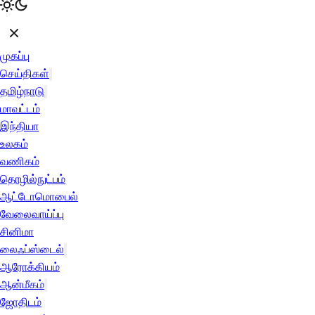
முகப்பு
செய்திகள்
தமிழ்நாடு
மாவட்டம்
இந்தியா
உலகம்
வணிகம்
தொழில்நுட்பம்
ஆட்டோமொபைல்
வேலைவாய்ப்பு
சினிமா
லைஃப்ஸ்டைல்
ஆரோக்கியம்
ஆன்மீகம்
ஜோதிடம்