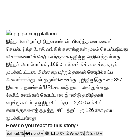
இந்த வெளிநாட்டு நிறுவனங்கள் பரிவர்த்தனைகளைச்
செயல்படுத்த போலி வங்கிக் கணக்குகள் மூலம் செயல்படுவது
விசாரணையில் தெரியவந்ததாக டிஜிஜிஐ தெரிவித்துள்ளது.
இந்தச் செயல்பாட்டில், 166 போலி வங்கிக் கணக்குகளும்
முடக்கப்பட்டன. மின்னணு மற்றும் தகவல் தொழில்நுட்ப
அமைச்சகத்துடன் ஒருங்கிணைந்து டிஜிஜிஐ இதுவரை 357
இணையதளங்கள்/URLகளைத் தடை செய்துள்ளது.
கேமிங் தளங்கள் தொடர்பான இரண்டு தனித்தனி
வழக்குகளில், டிஜிஜிஐ கிட்டத்தட்ட 2,400 வங்கிக்
கணக்குகளைத் தடுத்து, கிட்டத்தட்ட ரூ.126 கோடியை
முடக்கியுள்ளது.
How do you react to this story?
👍
Like
0%
❤️
Love
0%
😂
Haha
0%
😮
Wow
0%
😢
Sad
0%