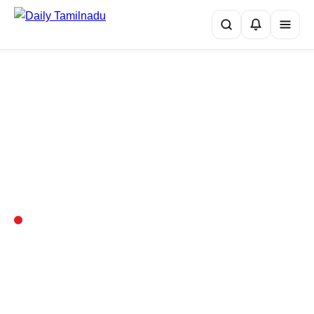
•
் 17 5ஜி: 8,000 mAh பேட்டரியுடன் அசத்தல் அறிமுகம்!
வருமான வரிக் கணக