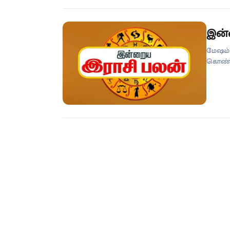
விஷயம் 
விஐபிக
ஆதரவுக
இன்
மேஷம்
கொண்டி
வேண்டா
கவனம் 
பேசி க
மகிழ்வ
வியாபா
சூட்சு