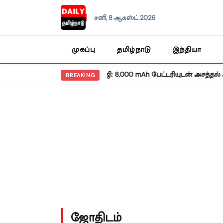
சனி, 8 ஆகஸ்ட் 2026
முகப்பு
தமிழ்நாடு
இந்தியா
றங்கிய ரெட்மி நோட் 17 5ஜி: 8,000 mAh பேட்டரியுடன் அசத்தல் அறிமுகம
BREAKING
ஜோதிடம்