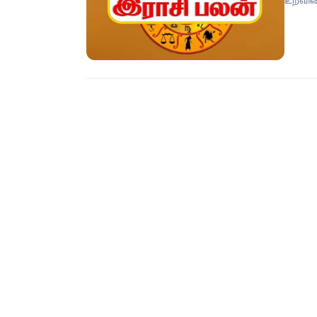
நீங்கு
ரகசியங
ரிஷபம்
உதவியை
விசேஷங
சேரும்
புது ப