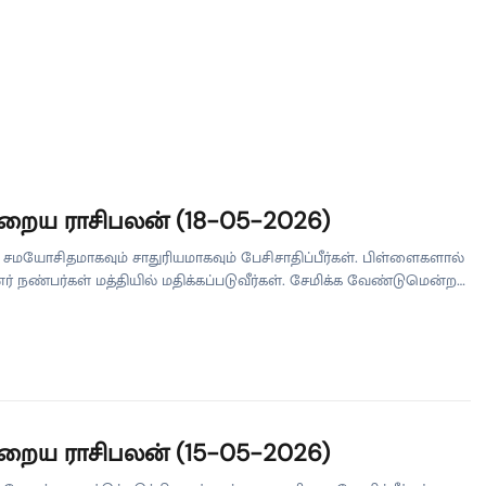
றைய ராசிபலன் (18-05-2026)
சமயோசிதமாகவும் சாதுரியமாகவும் பேசிசாதிப்பீர்கள். பிள்ளைகளால்
் நண்பர்கள் மத்தியில் மதிக்கப்படுவீர்கள். சேமிக்க வேண்டுமென்ற
வரும். வியாபாரத்தில் புதுத்தொழில் தொடங்கும் முயற்சி
அடையும். உத்தியோகத்தில் சகஊழியர்கள் பாராட்டுவார்கள். புகழ்
 கிடைக்கும் நாள். ரிஷபம் சோர்வு நீங்கி துடிப்புடன் செயல்படத்
குவீர்கள். சகோதரங்களால் பயனடைவீர்கள். மனைவி வழியில்
ம் உண்டு. வாகனத்தை சீர் செய்வீர்கள். வியாபாரத்தில் பழைய
கள் வசூலாகும். உத்தியோகத்தில் சக ஊழியர்களுக்கு உதவுவீர்கள்.
ாராத நன்மைகள் உண்டாகும் நாள். மிதுனம் திட்டமிட்ட காரியங்களை
றைய ராசிபலன் (15-05-2026)
க […]