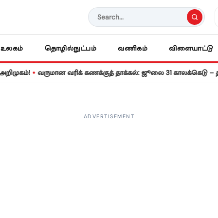
உலகம்
தொழில்நுட்பம்
வணிகம்
விளையாட்டு
•
்!
வருமான வரிக் கணக்குத் தாக்கல்: ஜூலை 31 காலக்கெடு – தவறினா
ADVERTISEMENT