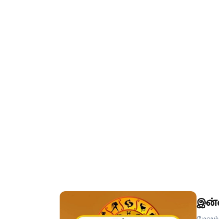
இடத்தி
மாற்ற
முடிப்பீ
இன்
மேஷம் 