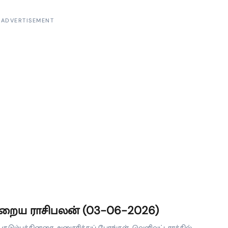
லிருந்து நல்ல செய்தி வரும். வியாபாரத்தில் புது இடத்திற்கு கடையை
ுவீர்கள். உத்தியோகத்தில் சவாலான வேலைகளையும் சாதாரணமாக
ADVERTISEMENT
ர்கள். […]
றைய ராசிபலன் (03-06-2026)
குடும்பத்தினரை அனுசரித்துப் போங்கள். வெளிவட்டாரத்தில்