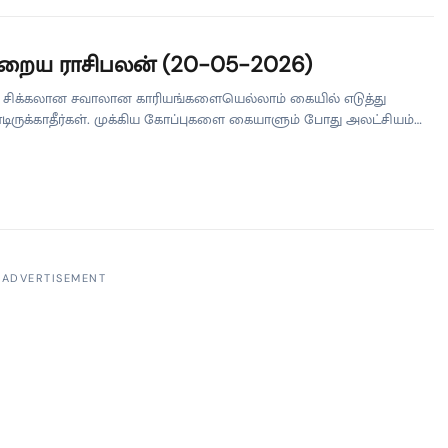
சாதகமாக முடியும். எதிர்பாராத சந்திப்பு நிகழும். வியாபாரத்தில்
ள் வாடிக்கையாளர்கள் ஆவார்கள். உத்தியோகத்தில் தலைமையின்
் கிடைக்கும். சிந்தனையுடன் செயல்பட்டு வெற்றி பெறும் நாள். […]
றைய ராசிபலன் (20-05-2026)
 சிக்கலான சவாலான காரியங்களையெல்லாம் கையில் எடுத்து
ருக்காதீர்கள். முக்கிய கோப்புகளை கையாளும் போது அலட்சியம்
ம். வியாபாரத்தில் போட்டிகள் இருக்கும். உத்தியோகத்தில் கூடுதல்
செலுத்துவது நல்லது. வேலைச்சுமை மிகுந்த நாள். ரிஷபம் கனிவாகப்
ாரியம் சாதிப்பீர்கள். உறவினர்கள் நண்பர்களுடன் மனம் விட்டுப் பேசி
ீர்கள். அரசால் அனுகூலம் உண்டு. வழக்கில் சாதகமான தீர்ப்பு வரும்.
ரத்தில் பற்று வரவு உயரும். உத்தியோகத்தில் உயரதிகாரி சில
மங்களை சொல்லித் தருவார். தொட்டது துலங்கும் நாள். […]
ADVERTISEMENT