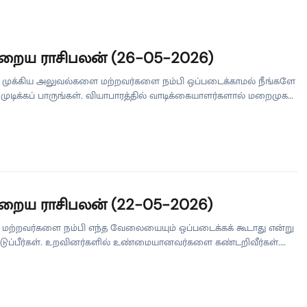
றைய ராசிபலன் (26-05-2026)
 முக்கிய அலுவல்களை மற்றவர்களை நம்பி ஒப்படைக்காமல் நீங்களே
 முடிக்கப் பாருங்கள். வியாபாரத்தில் வாடிக்கையாளர்களால் மறைமுகப்
ினைகள் வரும். உத்தியோகத்தில் சக ஊழியர்களால் உங்கள் பெயர்
் பார்த்துக் கொள்ளுங்கள். பொறுமை தேவைப்படும் நாள். ரிஷபம்
 நீங்கி, உற்சாகமடைவீர்கள். பிள்ளைகள் கேட்டதை வாங்கித்
்கள். புண்ணிய தலங்கள் சென்று வருவீர்கள். பழைய
ினைகளுக்கு மாறுபட்ட அணுகுமுறையால் தீர்வு காண்பீர்கள்.
ரத்தில் புதிய சரக்குகள் கொள்முதல் செய்வீர்கள். உத்தியோகத்தில் சக
கள் உதவுவார்கள். சிந்தனைத்திறன் பெருகும் […]
றைய ராசிபலன் (22-05-2026)
மற்றவர்களை நம்பி எந்த வேலையையும் ஒப்படைக்கக் கூடாது என்று
டுப்பீர்கள். உறவினர்களில் உண்மையானவர்களை கண்டறிவீர்கள்.
 நாள் பிரார்த்தனையை நிறைவேற்றுவீர்கள். கடையை
டுத்துவீர்கள். உத்தியோகத்தில் சக ஊழியர்கள் மதிப்பார்கள். புதுமை
ும் நாள். ரிஷபம் சாதிக்க வேண்டுமென்ற எண்ணம் வரும்.
றந்தவர்கள் உங்கள் வேலைகளைப் பகிர்ந்து கொள்வார்கள். அரசாங்க