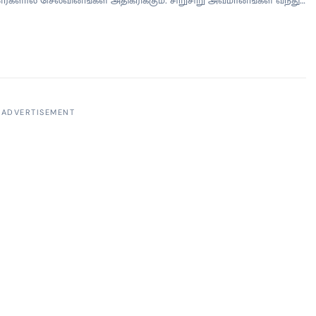
ம். கோபத்தால் இழப்புகள் ஏற்படும். உத்தியோகத்தில் அலுவலக
்களை வெளியிட வேண்டாம். விழிப்புடன் செயல்பட வேண்டிய நாள்.
 எதிலும் வெற்றி பெறுவீர்கள். சொந்த பந்தங்களில் சிலர் கேட்ட
 செய்வீர்கள். வெளிவட்டாரத்தில் செல்வாக்கு உயரும்.
்களை முன்னின்று நடத்துவீர்கள். புது பொருள் வந்து
.வியாபாரத்தில் நவீன யுக்திகளை கையாளுவீர்கள். உத்தியோகத்தில்
ொறுப்புகளை ஏற்பீர்கள். அனுபவ […]
ADVERTISEMENT