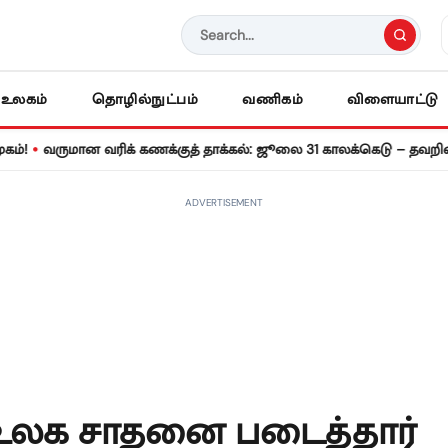
உலகம்
தொழில்நுட்பம்
வணிகம்
விளையாட்டு
மான வரிக் கணக்குத் தாக்கல்: ஜூலை 31 காலக்கெடு – தவறினால் ரூ.5
ADVERTISEMENT
 உலக சாதனை படைத்தார்