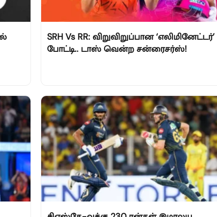
ல்
SRH Vs RR: விறுவிறுப்பான ‘எலிமினேட்டர்’
போட்டி.. டாஸ் வென்ற சன்ரைசர்ஸ்!
சிஎஸ்கே-வுக்கு 230 ரன்கள் இமாலய