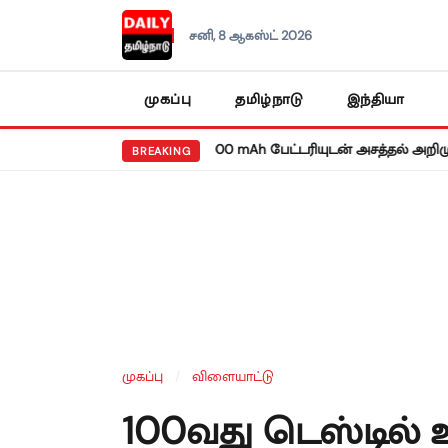
சனி, 8 ஆகஸ்ட் 2026
முகப்பு
தமிழ்நாடு
இந்தியா
•
ெட்மி நோட் 17 5ஜி: 8,000 mAh பேட்டரியுடன் அசத்தல் அறிமுகம்!
வரு
BREAKING
முகப்பு
/
விளையாட்டு
100வது டெஸ்டில்