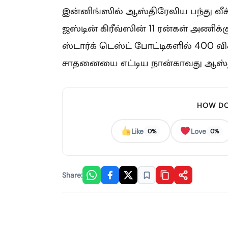
இன்னிங்ஸில் ஆஸ்திரேலிய பந்து வீச
ஜஸ்டின் கிரீவ்ஸின் 11 ரன்கள் அணிக்
ஸ்டார்க் டெஸ்ட் போட்டிகளில் 400 வ
சாதனையை எட்டிய நான்காவது ஆஸ்திர
HOW DO
Like
Love
0%
0%
Share: