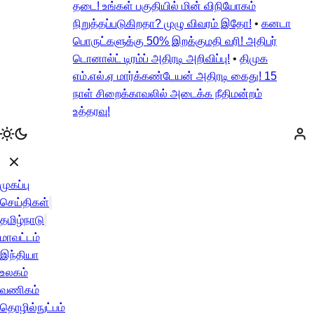
தடை! உங்கள் பகுதியில் மின் விநியோகம்
நிறுத்தப்படுகிறதா? முழு விவரம் இதோ!
•
கனடா
பொருட்களுக்கு 50% இறக்குமதி வரி! அதிபர்
டொனால்ட் டிரம்ப் அதிரடி அறிவிப்பு!
•
திமுக
எம்.எல்.ஏ மார்க்கண்டேயன் அதிரடி கைது! 15
நாள் சிறைக்காவலில் அடைக்க நீதிமன்றம்
உத்தரவு!
முகப்பு
செய்திகள்
தமிழ்நாடு
மாவட்டம்
இந்தியா
உலகம்
வணிகம்
தொழில்நுட்பம்