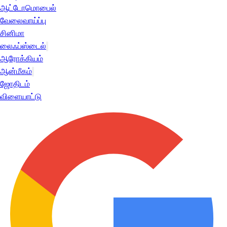
ஆட்டோமொபைல்
வேலைவாய்ப்பு
சினிமா
லைஃப்ஸ்டைல்
ஆரோக்கியம்
ஆன்மீகம்
ஜோதிடம்
விளையாட்டு