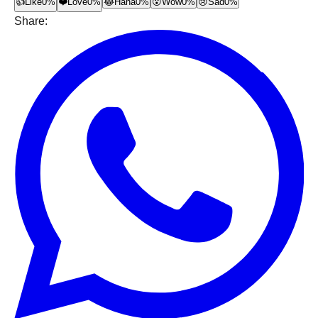
👍
Like
0%
❤️
Love
0%
😂
Haha
0%
😮
Wow
0%
😢
Sad
0%
Share: