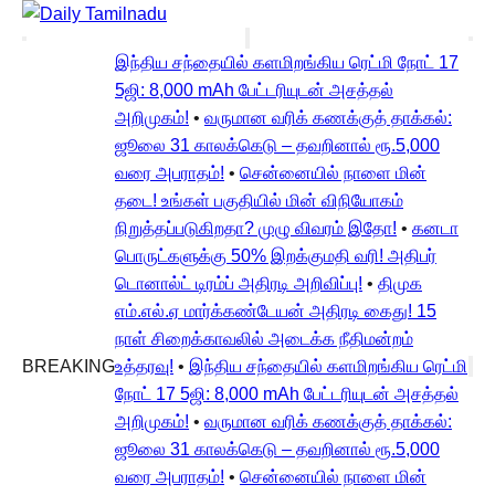
இந்திய சந்தையில் களமிறங்கிய ரெட்மி நோட் 17
5ஜி: 8,000 mAh பேட்டரியுடன் அசத்தல்
அறிமுகம்!
•
வருமான வரிக் கணக்குத் தாக்கல்:
ஜூலை 31 காலக்கெடு – தவறினால் ரூ.5,000
வரை அபராதம்!
•
சென்னையில் நாளை மின்
தடை! உங்கள் பகுதியில் மின் விநியோகம்
நிறுத்தப்படுகிறதா? முழு விவரம் இதோ!
•
கனடா
பொருட்களுக்கு 50% இறக்குமதி வரி! அதிபர்
டொனால்ட் டிரம்ப் அதிரடி அறிவிப்பு!
•
திமுக
எம்.எல்.ஏ மார்க்கண்டேயன் அதிரடி கைது! 15
நாள் சிறைக்காவலில் அடைக்க நீதிமன்றம்
BREAKING
உத்தரவு!
•
இந்திய சந்தையில் களமிறங்கிய ரெட்மி
நோட் 17 5ஜி: 8,000 mAh பேட்டரியுடன் அசத்தல்
அறிமுகம்!
•
வருமான வரிக் கணக்குத் தாக்கல்:
ஜூலை 31 காலக்கெடு – தவறினால் ரூ.5,000
வரை அபராதம்!
•
சென்னையில் நாளை மின்