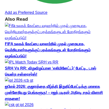
Add as Preferred Source
Also Read
FIFA உலகக் கோப்பை வரலாற்றில் முதல் முறையாக,
வெற்றியாளர்களுக்குப் பதக்கங்களுடன் மோதிரங்களும்
வழங்கப்படும்!
SRH Vs RR: விறுவிறுப்பான ‘எலிமினேட்டர்’ போட்டி.. டாஸ்
வென்ற சன்ரைசர்ஸ்!
ஐபிஎல் 2026: குஜராத்தை வீழ்த்தி இறுதிப்போட்டிக்கு மாஸாக
முன்னேறியது பெங்களூரு! – ரஜத் படிதார் அதிரடி சதம் விளாசி
சாதனை!