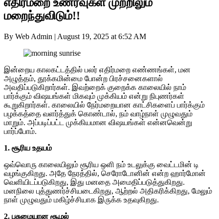
எதிர்மறை உணர்வுகள் முற்றிலும்
மறைந்துவிடும்!!
By Web Admin
|
August 19, 2025 at 6:52 AM
இன்றைய காலகட்டத்தில் பலர் எதிர்மறை எண்ணங்கள், மன
அழுத்தம், தூக்கமின்மை போன்ற பிரச்சனைகளால்
அவதிப்படுகிறார்கள். இவற்றைக் குறைக்க காலையில் நாம்
பார்க்கும் விஷயங்கள் மிகவும் முக்கியம் என்று நிபுணர்கள்
கூறுகிறார்கள். காலையில் நேர்மறையான காட்சிகளைப் பார்க்கும்
பழக்கத்தை வளர்த்துக் கொண்டால், நம் வாழ்நாள் முழுவதும்
மாறும். அப்படிப்பட்ட முக்கியமான விஷயங்கள் என்னவென்று
பார்ப்போம்.
1. சூரிய உதயம்
ஒவ்வொரு காலையிலும் சூரிய ஒளி நம் உடலுக்கு வைட்டமின் டி
வழங்குகிறது. அதே நேரத்தில், செரோடோனின் என்ற ஹார்மோன்
வெளியிடப்படுகிறது, இது மனதை அமைதிப்படுத்துகிறது.
மனநிலை புத்துணர்ச்சியடைகிறது, ஆற்றல் அதிகரிக்கிறது, மேலும்
நாள் முழுவதும் மகிழ்ச்சியாக இருக்க உதவுகிறது.
2. பசுமையான சூழல்