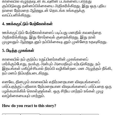
காலையில் எழுந்தவுடன் கடவுளின் படங்களைப் பார்த்து
கும்பிடுவது தன்னம்பிக்கையை அதிகரிக்கிறது. இது ஒரு புதிய
நாளை நேர்மறை ஆற்றலுடன் தொடங்க உங்களுக்கு
வாய்ப்பளிக்கிறது.
4. ஊக்கமூட்டும் மேற்கோள்கள்
ஊக்கமூட்டும் மேற்கோள்களைப் படிப்பது மனதில் கவனத்தை
அதிகரிக்கிறது. இது சோர்வைக் குறைக்கிறது. இது நாள்
முழுவதும் ஆற்றலுடனும் நம்பிக்கையுடனும் முன்னேற உதவுகிறது.
5. பிடித்த முகங்கள்
காலையில் நம் குடும்ப உறுப்பினர்களின் முகங்களைப்
பார்க்கும்போது, நமக்கு அன்பும் அமைதியும் ஏற்படுகிறது. நம்
இதயங்கள் மகிழ்ச்சியால் நிரம்பி வழிகின்றன. மன அழுத்தம் நீங்கி,
நம் மனம் நிம்மதியடைகிறது.
எனவே, தினமும் காலையில் எதிர்மறையான விஷயங்களைப்
பார்ப்பதற்குப் பதிலாக நேர்மறையான விஷயங்களைப் பார்ப்பதை ஒரு
பழக்கமாக்கிக் கொள்ளுங்கள். ஒரு சிறிய மாற்றம் உங்கள் முழு
வாழ்க்கையையும் மாற்றும்.
How do you react to this story?