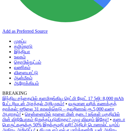
Add as Preferred Source
முகப்பு
தமிழ்நாடு
இந்தியா
உலகம்
தொழில்நுட்பம்
வணிகம்
விளையாட்டு
ஆன்மீகம்
ஆரோக்கியம்
BREAKING
இந்திய சந்தையில் களமிறங்கிய ரெட்மி நோட் 17 5ஜி: 8,000 mAh
பேட்டரியுடன் அசத்தல் அறிமுகம்!
•
வருமான வரிக் கணக்குத்
தாக்கல்: ஜூலை 31 காலக்கெடு – தவறினால் ரூ.5,000 வரை
அபராதம்!
•
சென்னையில் நாளை மின் தடை! உங்கள் பகுதியில்
மின் விநியோகம் நிறுத்தப்படுகிறதா? முழு விவரம் இதோ!
•
கனடா
பொருட்களுக்கு 50% இறக்குமதி வரி! அதிபர் டொனால்ட் டிரம்ப்
அதிரடி அறிவிப்பு!
•
திமுக எம்.எல்.ஏ மார்க்கண்டேயன் அதிரடி