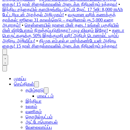
கைது! 15 நாள் சிறைக்காவலில் அடைக்க நீதிமன்றம் உத்தரவு!
•
இந்திய சந்தையில் களமிறங்கிய ரெட்மி நோட் 17 5ஜி: 8,000 mAh
பேட்டரியுடன் அசத்தல் அறிமுகம்!
•
வருமான வரிக் கணக்குத்
தாக்கல்: ஜூலை 31 காலக்கெடு – தவறினால் ரூ.5,000 வரை
அபராதம்!
•
சென்னையில் நாளை மின் தடை! உங்கள் பகுதியில்
மின் விநியோகம் நிறுத்தப்படுகிறதா? முழு விவரம் இதோ!
•
கனடா
பொருட்களுக்கு 50% இறக்குமதி வரி! அதிபர் டொனால்ட் டிரம்ப்
அதிரடி அறிவிப்பு!
•
திமுக எம்.எல்.ஏ மார்க்கண்டேயன் அதிரடி
கைது! 15 நாள் சிறைக்காவலில் அடைக்க நீதிமன்றம் உத்தரவு!
முகப்பு
செய்திகள்
தமிழ்நாடு
மாவட்டம்
இந்தியா
உலகம்
வணிகம்
தொழில்நுட்பம்
ஆட்டோமொபைல்
வேலைவாய்ப்பு