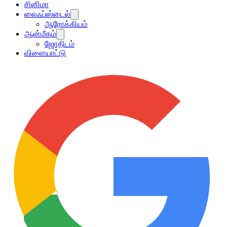
சினிமா
லைஃப்ஸ்டைல்
ஆரோக்கியம்
ஆன்மீகம்
ஜோதிடம்
விளையாட்டு