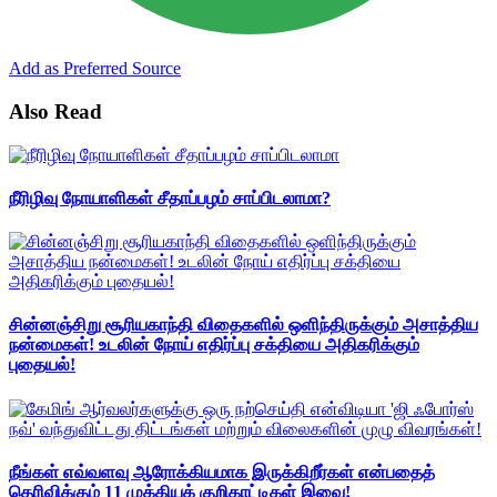
Add as Preferred Source
Also Read
நீரிழிவு நோயாளிகள் சீதாப்பழம் சாப்பிடலாமா?
சின்னஞ்சிறு சூரியகாந்தி விதைகளில் ஒளிந்திருக்கும் அசாத்திய
நன்மைகள்! உடலின் நோய் எதிர்ப்பு சக்தியை அதிகரிக்கும்
புதையல்!
நீங்கள் எவ்வளவு ஆரோக்கியமாக இருக்கிறீர்கள் என்பதைத்
தெரிவிக்கும் 11 முக்கியக் குறிகாட்டிகள் இவை!