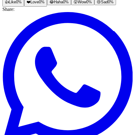
👍
Like
0%
❤️
Love
0%
😂
Haha
0%
😮
Wow
0%
😢
Sad
0%
Share: