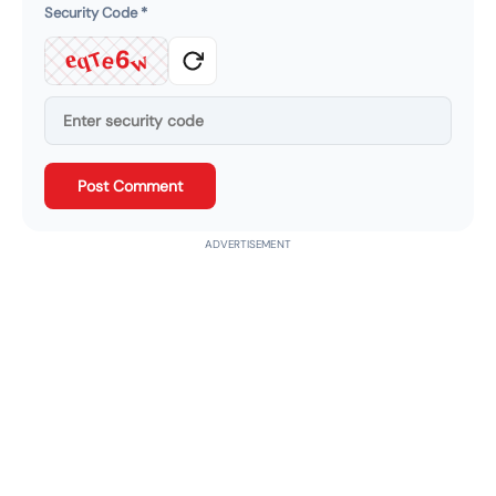
Security Code
*
q
e
w
6
T
e
Post Comment
ADVERTISEMENT