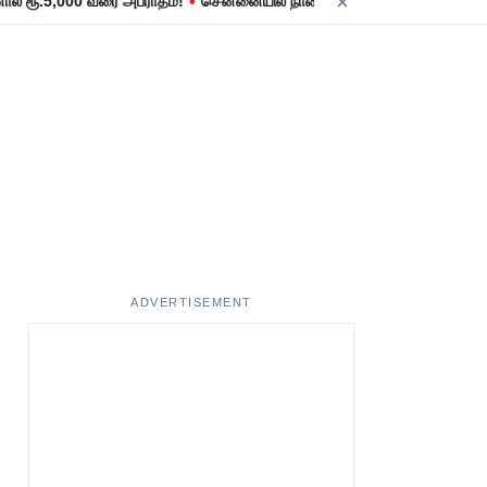
•
.5,000 வரை அபராதம்!
சென்னையில் நாளை மின் தடை! உங்கள் பகுதியில் மி
ADVERTISEMENT