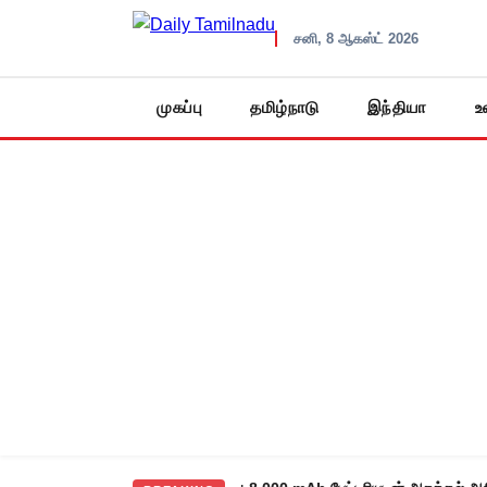
சனி, 8 ஆகஸ்ட் 2026
முகப்பு
தமிழ்நாடு
இந்தியா
உ