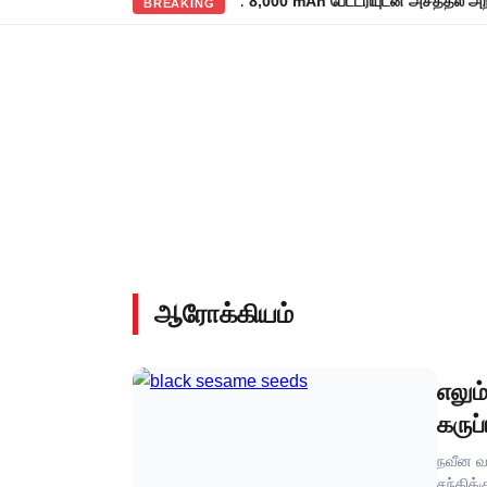
ளமிறங்கிய ரெட்மி நோட் 17 5ஜி: 8,000 mAh பேட்டரியுடன் அசத்தல் அறிமுகம்
BREAKING
ஆரோக்கியம்
எலும
கருப்
நவீன வா
சந்திக்