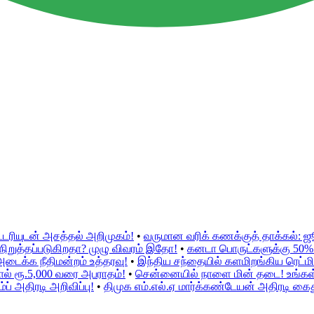
்டரியுடன் அசத்தல் அறிமுகம்!
•
வருமான வரிக் கணக்குத் தாக்கல்: 
ிறுத்தப்படுகிறதா? முழு விவரம் இதோ!
•
கனடா பொருட்களுக்கு 50% இற
அடைக்க நீதிமன்றம் உத்தரவு!
•
இந்திய சந்தையில் களமிறங்கிய ரெட்மி 
ல் ரூ.5,000 வரை அபராதம்!
•
சென்னையில் நாளை மின் தடை! உங்கள் ப
் அதிரடி அறிவிப்பு!
•
திமுக எம்.எல்.ஏ மார்க்கண்டேயன் அதிரடி கைத