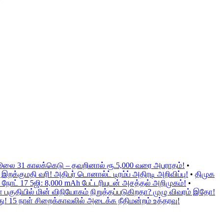
ஜூலை 31 காலக்கெடு – தவறினால் ரூ.5,000 வரை அபராதம்!
•
க்குமதி வரி! அதிபர் டொனால்ட் டிரம்ப் அதிரடி அறிவிப்பு!
•
திமுக
நோட் 17 5ஜி: 8,000 mAh பேட்டரியுடன் அசத்தல் அறிமுகம்!
•
குதியில் மின் விநியோகம் நிறுத்தப்படுகிறதா? முழு விவரம் இதோ!
ு! 15 நாள் சிறைக்காவலில் அடைக்க நீதிமன்றம் உத்தரவு!