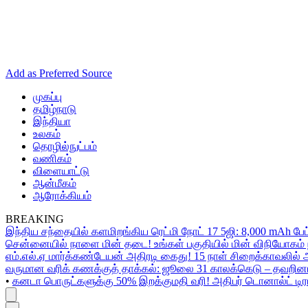
Add as Preferred Source
முகப்பு
தமிழ்நாடு
இந்தியா
உலகம்
தொழில்நுட்பம்
வணிகம்
விளையாட்டு
ஆன்மீகம்
ஆரோக்கியம்
BREAKING
இந்திய சந்தையில் களமிறங்கிய ரெட்மி நோட் 17 5ஜி: 8,000 mAh பேட
சென்னையில் நாளை மின் தடை! உங்கள் பகுதியில் மின் விநியோகம் ந
எம்.எல்.ஏ மார்க்கண்டேயன் அதிரடி கைது! 15 நாள் சிறைக்காவலில் 
வருமான வரிக் கணக்குத் தாக்கல்: ஜூலை 31 காலக்கெடு – தவறினா
•
கனடா பொருட்களுக்கு 50% இறக்குமதி வரி! அதிபர் டொனால்ட் டிரம்ப