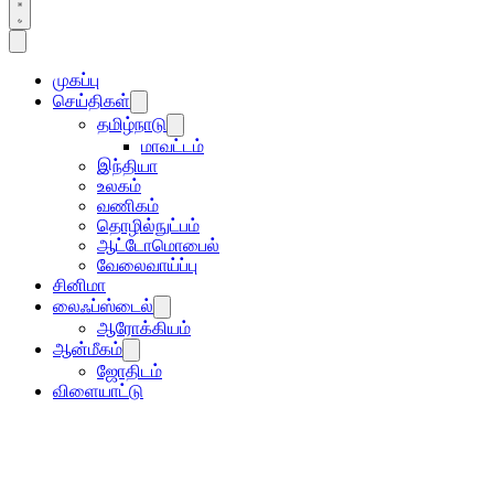
முகப்பு
செய்திகள்
தமிழ்நாடு
மாவட்டம்
இந்தியா
உலகம்
வணிகம்
தொழில்நுட்பம்
ஆட்டோமொபைல்
வேலைவாய்ப்பு
சினிமா
லைஃப்ஸ்டைல்
ஆரோக்கியம்
ஆன்மீகம்
ஜோதிடம்
விளையாட்டு