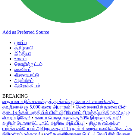
Add as Preferred Source
முகப்பு
தமிழ்நாடு
இந்தியா
உலகம்
தொழில்நுட்பம்
வணிகம்
விளையாட்டு
ஆன்மீகம்
ஆரோக்கியம்
BREAKING
வருமான வரிக் கணக்குத் தாக்கல்: ஜூலை 31 காலக்கெடு –
தவறினால் ரூ.5,000 வரை அபராதம்!
•
சென்னையில் நாளை மின்
தடை! உங்கள் பகுதியில் மின் விநியோகம் நிறுத்தப்படுகிறதா? முழு
விவரம் இதோ!
•
கனடா பொருட்களுக்கு 50% இறக்குமதி வரி!
அதிபர் டொனால்ட் டிரம்ப் அதிரடி அறிவிப்பு!
•
திமுக எம்.எல்.ஏ
மார்க்கண்டேயன் அதிரடி கைது! 15 நாள் சிறைக்காவலில் அடைக்க
நீதிமன்றம் உத்தரவு!
•
மனித குளிர்சாதன பெட்டி! வெயிலில் வேலை