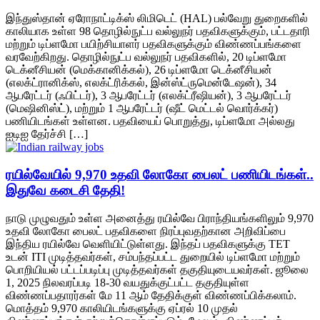
இந்துஸ்தான் ஏரோநாட்டிக்ஸ் லிமிடெட் (HAL) பல்வேறு துறைகளில்
காலியாக உள்ள 98 தொழில்நுட்ப வல்லுநர் பதவிகளுக்கும், பட்டதாரி
மற்றும் டிப்ளமோ பயிற்சியாளர் பதவிகளுக்கும் விண்ணப்பங்களை
வரவேற்கிறது. தொழில்நுட்ப வல்லுநர் பதவிகளில், 20 டிப்ளமோ
டெக்னீசியன் (மெக்கானிக்கல்), 26 டிப்ளமோ டெக்னீசியன்
(எலக்ட்ரானிக்ஸ், எலக்ட்ரிக்கல், இன்ஸ்ட்ருமென்டேஷன்), 34
ஆபரேட்டர் (ஃபிட்டர்), 3 ஆபரேட்டர் (எலக்ட்ரீஷியன்), 3 ஆபரேட்டர்
(மெஷினிஸ்ட்), மற்றும் 1 ஆபரேட்டர் (ஷீட் மெட்டல் வொர்க்கர்)
பணியிடங்கள் உள்ளன. பதவியைப் பொறுத்து, டிப்ளமோ அல்லது
ஐடிஐ தேர்ச்சி […]
ரயில்வேயில் 9,970 உதவி லோகோ பைலட் பணியிடங்கள்..
இதுவே கடைசி தேதி!
நாடு முழுவதும் உள்ள அனைத்து ரயில்வே பிராந்தியங்களிலும் 9,970
உதவி லோகோ பைலட் பதவிகளை நிரப்புவதற்கான அறிவிப்பை
இந்திய ரயில்வே வெளியிட்டுள்ளது. இந்தப் பதவிகளுக்கு TET
உடன் ITI முடித்தவர்கள், சம்பந்தப்பட்ட துறையில் டிப்ளமோ மற்றும்
பொறியியல் பட்டப்படிப்பு முடித்தவர்கள் தகுதியுடையவர்கள். ஜூலை
1, 2025 நிலவரப்படி 18-30 வயதுக்குட்பட்ட தகுதியுள்ள
விண்ணப்பதாரர்கள் மே 11 ஆம் தேதிக்குள் விண்ணப்பிக்கலாம்.
மொத்தம் 9,970 காலியிடங்களுக்கு ஏப்ரல் 10 முதல்