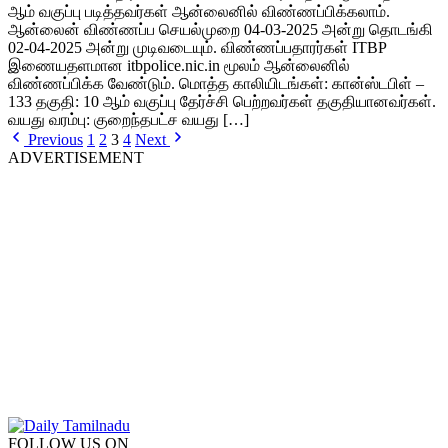
ஆம் வகுப்பு படித்தவர்கள் ஆன்லைனில் விண்ணப்பிக்கலாம்.
ஆன்லைன் விண்ணப்ப செயல்முறை 04-03-2025 அன்று தொடங்கி
02-04-2025 அன்று முடிவடையும். விண்ணப்பதாரர்கள் ITBP
இணையதளமான itbpolice.nic.in மூலம் ஆன்லைனில்
விண்ணப்பிக்க வேண்டும். மொத்த காலியிடங்கள்: கான்ஸ்டபிள் –
133 தகுதி: 10 ஆம் வகுப்பு தேர்ச்சி பெற்றவர்கள் தகுதியானவர்கள்.
வயது வரம்பு: குறைந்தபட்ச வயது […]
Previous
1
2
3
4
Next
ADVERTISEMENT
FOLLOW US ON