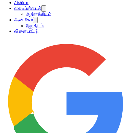
சினிமா
லைஃப்ஸ்டைல்
ஆரோக்கியம்
ஆன்மீகம்
ஜோதிடம்
விளையாட்டு