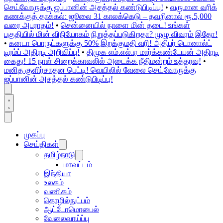
செய்வோருக்கு ஜப்பானின் அசத்தல் கண்டுபிடிப்பு!
•
வருமான வரிக்
கணக்குத் தாக்கல்: ஜூலை 31 காலக்கெடு – தவறினால் ரூ.5,000
வரை அபராதம்!
•
சென்னையில் நாளை மின் தடை! உங்கள்
பகுதியில் மின் விநியோகம் நிறுத்தப்படுகிறதா? முழு விவரம் இதோ!
•
கனடா பொருட்களுக்கு 50% இறக்குமதி வரி! அதிபர் டொனால்ட்
டிரம்ப் அதிரடி அறிவிப்பு!
•
திமுக எம்.எல்.ஏ மார்க்கண்டேயன் அதிரடி
கைது! 15 நாள் சிறைக்காவலில் அடைக்க நீதிமன்றம் உத்தரவு!
•
மனித குளிர்சாதன பெட்டி! வெயிலில் வேலை செய்வோருக்கு
ஜப்பானின் அசத்தல் கண்டுபிடிப்பு!
முகப்பு
செய்திகள்
தமிழ்நாடு
மாவட்டம்
இந்தியா
உலகம்
வணிகம்
தொழில்நுட்பம்
ஆட்டோமொபைல்
வேலைவாய்ப்பு