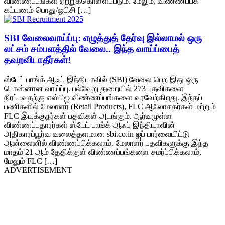
விண்ணப்பங்கள் ஏற்றுக்கொள்ளப்படும். மேலும், விண்ணப்பக்
கட்டணம் பொது/ஓபிசி […]
SBI வேலைவாய்ப்பு: எழுத்துத் தேர்வு இல்லாமல் ஒரு
லட்சம் சம்பளத்தில் வேலை.. இந்த வாய்ப்பைத்
தவறவிடாதீர்கள்!
ஸ்டேட் பாங்க் ஆஃப் இந்தியாவில் (SBI) வேலை பெற இது ஒரு
பொன்னான வாய்ப்பு. பல்வேறு துறையில் 273 பதவிகளை
நிரப்புவதற்கு எஸ்பிஐ விண்ணப்பங்களை வரவேற்கிறது. இந்தப்
பணிகளில் மேலாளர் (Retail Products), FLC ஆலோசகர்கள் மற்றும்
FLC இயக்குநர்கள் பதவிகள் அடங்கும். ஆர்வமுள்ள
விண்ணப்பதாரர்கள் ஸ்டேட் பாங்க் ஆஃப் இந்தியாவின்
அதிகாரப்பூர்வ வலைத்தளமான sbi.co.in ஐப் பார்வையிட்டு
ஆன்லைனில் விண்ணப்பிக்கலாம். மேலாளர் பதவிகளுக்கு இந்த
மாதம் 21 ஆம் தேதிக்குள் விண்ணப்பங்களை சமர்ப்பிக்கலாம்,
மேலும் FLC […]
ADVERTISEMENT