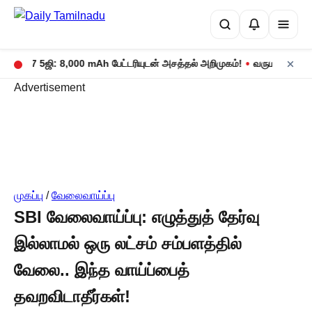
•
ோட் 17 5ஜி: 8,000 mAh பேட்டரியுடன் அசத்தல் அறிமுகம்!
வருமான வரிக் க
Advertisement
முகப்பு
/
வேலைவாய்ப்பு
SBI வேலைவாய்ப்பு: எழுத்துத் தேர்வு
இல்லாமல் ஒரு லட்சம் சம்பளத்தில்
வேலை.. இந்த வாய்ப்பைத்
தவறவிடாதீர்கள்!