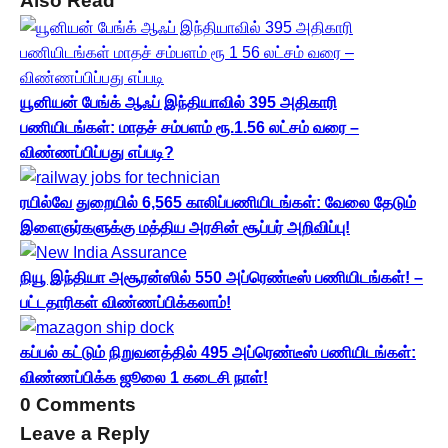
Also Read
யூனியன் பேங்க் ஆஃப் இந்தியாவில் 395 அதிகாரி
பணியிடங்கள்: மாதச் சம்பளம் ரூ.1.56 லட்சம் வரை –
விண்ணப்பிப்பது எப்படி?
ரயில்வே துறையில் 6,565 காலிப்பணியிடங்கள்: வேலை தேடும்
இளைஞர்களுக்கு மத்திய அரசின் சூப்பர் அறிவிப்பு!
நியூ இந்தியா அசூரன்ஸில் 550 அப்ரெண்டீஸ் பணியிடங்கள்! –
பட்டதாரிகள் விண்ணப்பிக்கலாம்!
கப்பல் கட்டும் நிறுவனத்தில் 495 அப்ரெண்டீஸ் பணியிடங்கள்:
விண்ணப்பிக்க ஜூலை 1 கடைசி நாள்!
0 Comments
Leave a Reply