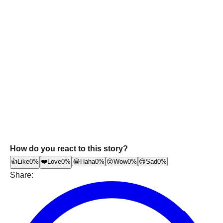
How do you react to this story?
👍
Like
0%
❤️
Love
0%
😂
Haha
0%
😮
Wow
0%
😢
Sad
0%
Share: