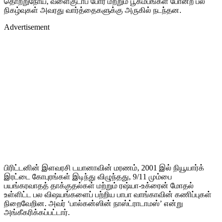
தொற்றுநோய், வளைகுடாப் போர் மற்றும் பூகம்பங்கள் போன்ற பல
நிகழ்வுகள் அவரது வார்த்தைகளுக்கு அருகில் நடந்தன.
Advertisement
பிரிட்டனின் இளவரசி டயானாவின் மரணம், 2001 இல் நியூயார்க்
இரட்டை கோபுரங்கள் இடிந்து விழுந்தது, 9/11 மும்பை
பயங்கரவாதத் தாக்குதல்கள் மற்றும் ரஷ்யா-உக்ரைன் மோதல்
உள்ளிட்ட பல விஷயங்களைப் பற்றிய பாபா வாங்காவின் கணிப்புகள்
நிறைவேறின. அவர் ‘பால்கன்ஸின் நாஸ்ட்ராடாமஸ்’ என்று
அங்கீகரிக்கப்பட்டார்.