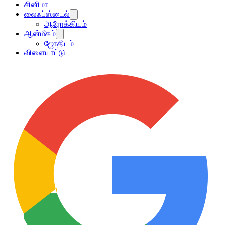
சினிமா
லைஃப்ஸ்டைல்
ஆரோக்கியம்
ஆன்மீகம்
ஜோதிடம்
விளையாட்டு