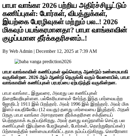
பாபா வாங்கா 2026 பற்றிய அதிர்ச்சியூட்டும்
கணிப்புகள்: போர்கள், விபத்துக்கள்,
இயற்கை பேரழிவுகள் மற்றும் பல..! 2026
மிகவும் பயங்கரமானதா? பாபா வாங்காவின்
குழப்பமான தீர்க்கதரிசனம்..!
By Web Admin
|
December 12, 2025 at 7:39 AM
பாபா வாங்காவின் கணிப்புகள் ஒவ்வொரு ஆண்டும் உண்மையாகி
வருகின்றன. 2026 ஆம் ஆண்டு நெருங்கி வரும் வேளையில், பாபா
வாங்காவின் கணிப்புகள் பரபரப்பை ஏற்படுத்தி வருகின்றன.
பாபா வாங்கா.. இதுவரை, அவரது பல கணிப்புகள்
நிறைவேறியுள்ளன. பல்கேரியாவைச் சேர்ந்த இந்த பார்வையற்ற
ஜோதிடர் 1911 இல் பிறந்தார். அவர் 1996 இல் இறந்தார். அவர் மிக
இளம் வயதிலேயே (12 வயது) தனது பார்வையை இழந்தார். அதன்
பிறகு பாபா வாங்கா அசாதாரண தீர்க்கதரிசன சக்தியைப்
பெற்றதாகக் கூறப்படுகிறது. அவர் தனது வாழ்நாளில் செய்த பல
கணிப்புகள் (இயற்கை பேரழிவுகள், போர்கள், தொற்றுநோய்கள்)
பிற்காலத்தில் உண்மையாகிவிட்டதாக நம்பப்படுகிறது. கொரோனா