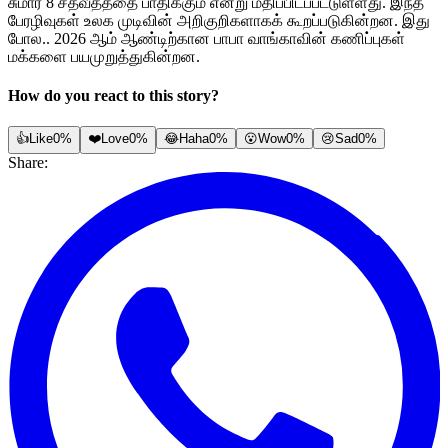
சுமார் 8 சதவீதத்தை பாதிக்கும் என்று மதிப்பிடப்பட்டுள்ளது. இந்த
பேரழிவுகள் உலக முடிவின் அறிகுறிகளாகக் கூறப்படுகின்றன. இது
போல.. 2026 ஆம் ஆண்டிற்கான பாபா வாங்காவின் கணிப்புகள்
மக்களை பயமுறுத்துகின்றன.
How do you react to this story?
👍
Like
0%
❤️
Love
0%
😂
Haha
0%
😮
Wow
0%
😢
Sad
0%
Share: