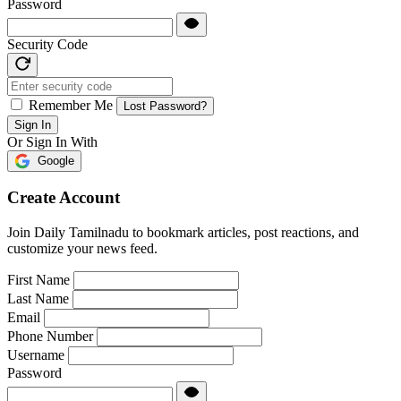
Password
Security Code
Remember Me
Lost Password?
Sign In
Or Sign In With
Google
Create Account
Join Daily Tamilnadu to bookmark articles, post reactions, and
customize your news feed.
First Name
Last Name
Email
Phone Number
Username
Password