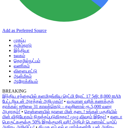
Add as Preferred Source
முகப்பு
தமிழ்நாடு
இந்தியா
உலகம்
தொழில்நுட்பம்
வணிகம்
விளையாட்டு
ஆன்மீகம்
ஆரோக்கியம்
BREAKING
இந்திய சந்தையில் களமிறங்கிய ரெட்மி நோட் 17 5ஜி: 8,000 mAh
பேட்டரியுடன் அசத்தல் அறிமுகம்!
•
வருமான வரிக் கணக்குத்
தாக்கல்: ஜூலை 31 காலக்கெடு – தவறினால் ரூ.5,000 வரை
அபராதம்!
•
சென்னையில் நாளை மின் தடை! உங்கள் பகுதியில்
மின் விநியோகம் நிறுத்தப்படுகிறதா? முழு விவரம் இதோ!
•
கனடா
பொருட்களுக்கு 50% இறக்குமதி வரி! அதிபர் டொனால்ட் டிரம்ப்
அதிரடி அறிவிப்பு!
•
திமுக எம்.எல்.ஏ மார்க்கண்டேயன் அதிரடி