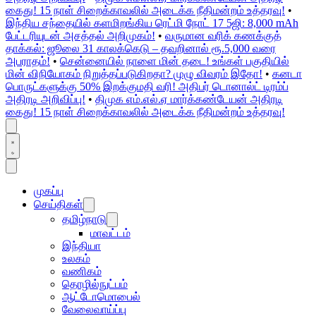
கைது! 15 நாள் சிறைக்காவலில் அடைக்க நீதிமன்றம் உத்தரவு!
•
இந்திய சந்தையில் களமிறங்கிய ரெட்மி நோட் 17 5ஜி: 8,000 mAh
பேட்டரியுடன் அசத்தல் அறிமுகம்!
•
வருமான வரிக் கணக்குத்
தாக்கல்: ஜூலை 31 காலக்கெடு – தவறினால் ரூ.5,000 வரை
அபராதம்!
•
சென்னையில் நாளை மின் தடை! உங்கள் பகுதியில்
மின் விநியோகம் நிறுத்தப்படுகிறதா? முழு விவரம் இதோ!
•
கனடா
பொருட்களுக்கு 50% இறக்குமதி வரி! அதிபர் டொனால்ட் டிரம்ப்
அதிரடி அறிவிப்பு!
•
திமுக எம்.எல்.ஏ மார்க்கண்டேயன் அதிரடி
கைது! 15 நாள் சிறைக்காவலில் அடைக்க நீதிமன்றம் உத்தரவு!
முகப்பு
செய்திகள்
தமிழ்நாடு
மாவட்டம்
இந்தியா
உலகம்
வணிகம்
தொழில்நுட்பம்
ஆட்டோமொபைல்
வேலைவாய்ப்பு