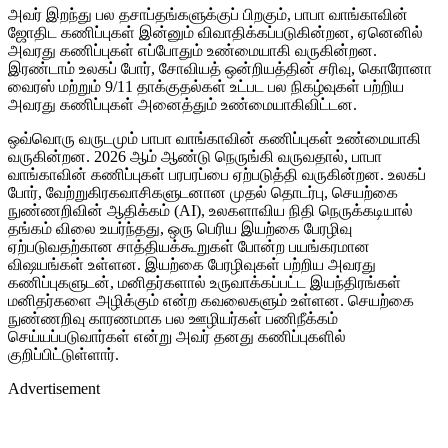
அவர் இறந்து பல தசாப்தங்களுக்குப் பிறகும், பாபா வாங்காவின்
ஜோதிட கணிப்புகள் இன்னும் விவாதிக்கப்படுகின்றன, ஏனெனில்
அவரது கணிப்புகள் எப்போதும் உண்மையாகி வருகின்றன.
இரண்டாம் உலகப் போர், சோவியத் ஒன்றியத்தின் சரிவு, கொரோனா
வைரஸ் மற்றும் 9/11 தாக்குதல்கள் உட்பட பல நிகழ்வுகள் பற்றிய
அவரது கணிப்புகள் அனைத்தும் உண்மையாகிவிட்டன.
ஒவ்வொரு வருடமும் பாபா வாங்காவின் கணிப்புகள் உண்மையாகி
வருகின்றன. 2026 ஆம் ஆண்டு நெருங்கி வருவதால், பாபா
வாங்காவின் கணிப்புகள் பரபரப்பை ஏற்படுத்தி வருகின்றன. உலகப்
போர், வேற்றுகிரகவாசிகளுடனான முதல் தொடர்பு, செயற்கை
நுண்ணறிவின் ஆதிக்கம் (AI), உலகளாவிய நிதி நெருக்கடியால்
தங்கம் விலை உயர்ந்தது, ஒரு பெரிய இயற்கை பேரழிவு
ஏற்படுவதற்கான சாத்தியக்கூறுகள் போன்ற பயங்கரமான
விஷயங்கள் உள்ளன. இயற்கை பேரழிவுகள் பற்றிய அவரது
கணிப்புகளுடன், மனிதர்களால் உருவாக்கப்பட்ட இயந்திரங்கள்
மனிதர்களை அழிக்கும் என்ற கவலைகளும் உள்ளன. செயற்கை
நுண்ணறிவு காரணமாக பல ஊழியர்கள் பணிநீக்கம்
செய்யப்படுவார்கள் என்று அவர் தனது கணிப்புகளில்
குறிப்பிட்டுள்ளார்.
Advertisement