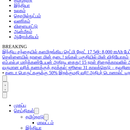
தமிழ்நாடு
இந்தியா
உலகம்
தொழில்நுட்பம்
வணிகம்
விளையாட்டு
ஆன்மீகம்
ஆரோக்கியம்
BREAKING
இந்திய சந்தையில் களமிறங்கிய ரெட்மி நோட் 17 5ஜி: 8,000 mAh பேட
சென்னையில் நாளை மின் தடை! உங்கள் பகுதியில் மின் விநியோகம் ந
எம்.எல்.ஏ மார்க்கண்டேயன் அதிரடி கைது! 15 நாள் சிறைக்காவலில் 
வருமான வரிக் கணக்குத் தாக்கல்: ஜூலை 31 காலக்கெடு – தவறினா
•
கனடா பொருட்களுக்கு 50% இறக்குமதி வரி! அதிபர் டொனால்ட் டிரம்ப
முகப்பு
செய்திகள்
தமிழ்நாடு
மாவட்டம்
இந்தியா