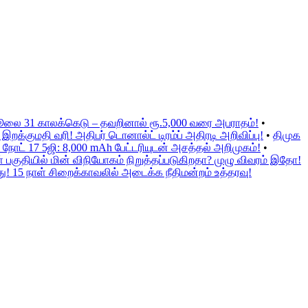
ஜூலை 31 காலக்கெடு – தவறினால் ரூ.5,000 வரை அபராதம்!
•
க்குமதி வரி! அதிபர் டொனால்ட் டிரம்ப் அதிரடி அறிவிப்பு!
•
திமுக
நோட் 17 5ஜி: 8,000 mAh பேட்டரியுடன் அசத்தல் அறிமுகம்!
•
குதியில் மின் விநியோகம் நிறுத்தப்படுகிறதா? முழு விவரம் இதோ!
ு! 15 நாள் சிறைக்காவலில் அடைக்க நீதிமன்றம் உத்தரவு!