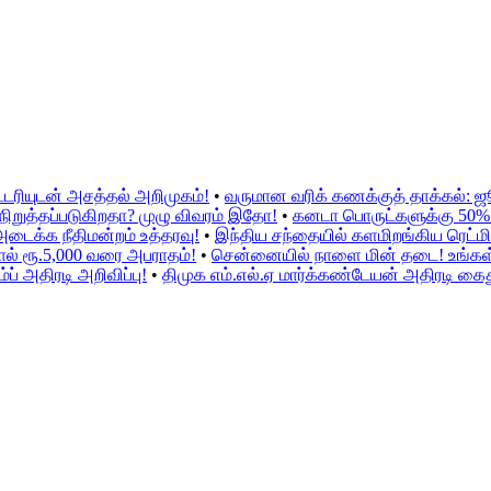
்டரியுடன் அசத்தல் அறிமுகம்!
•
வருமான வரிக் கணக்குத் தாக்கல்: 
ிறுத்தப்படுகிறதா? முழு விவரம் இதோ!
•
கனடா பொருட்களுக்கு 50% இற
அடைக்க நீதிமன்றம் உத்தரவு!
•
இந்திய சந்தையில் களமிறங்கிய ரெட்மி 
ல் ரூ.5,000 வரை அபராதம்!
•
சென்னையில் நாளை மின் தடை! உங்கள் ப
் அதிரடி அறிவிப்பு!
•
திமுக எம்.எல்.ஏ மார்க்கண்டேயன் அதிரடி கைத