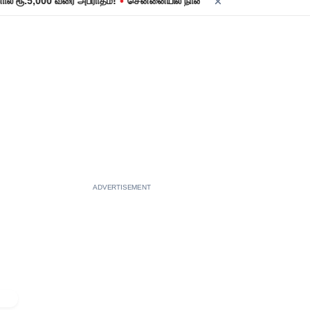
•
.5,000 வரை அபராதம்!
சென்னையில் நாளை மின் தடை! உங்கள் பகுதியில் மின
ADVERTISEMENT