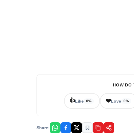
HOW DO 
👍
❤️
Like
Love
0%
0%
Share: