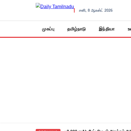
சனி, 8 ஆகஸ்ட் 2026
முகப்பு
தமிழ்நாடு
இந்தியா
உ