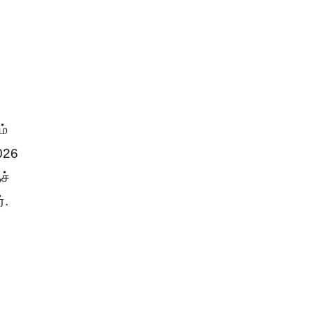
ம்
2026
ச்
்.