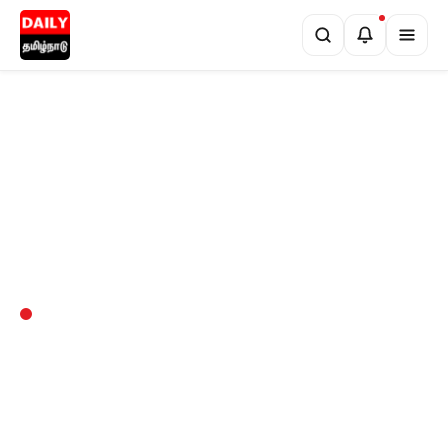
•
் ரூ.5,000 வரை அபராதம்!
சென்னையில் நாளை மின் தடை! உங்கள் பக