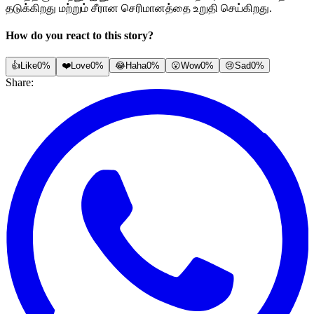
தடுக்கிறது மற்றும் சீரான செரிமானத்தை உறுதி செய்கிறது.
How do you react to this story?
👍
Like
0%
❤️
Love
0%
😂
Haha
0%
😮
Wow
0%
😢
Sad
0%
Share: