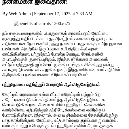
நன்மைகள் இவைதான்!
By Web Admin
|
September 17, 2025 at 7:33 AM
நம் சமையலறைகளில் பொதுவாகக் காணப்படும் கேரட்டை
குறைத்து மதிப்பிடக்கூடாது. அவற்றின் சுவையைத் தவிர, பல
கடுமையான நோய்களிலிருந்து நம்மைப் பாதுகாக்கும் அற்புதமான
பண்புகள் அவற்றில் இருப்பதாக சமீபத்திய ஆய்வுகள்
காட்டுகின்றன. புற்றுநோய் போன்ற கொடிய நோய்களின்
அபாயத்தைக் குறைப்பதிலும், இரத்த சர்க்கரை அளவைக்
கட்டுப்படுத்துவதிலும் கேரட் முக்கிய பங்கு வகிக்கிறது என்று
சுகாதார நிபுணர்கள் கூறுகின்றனர். இந்த மலிவான காய்கறியின்
ஆரோக்கிய நன்மைகளை விரிவாகப் பார்ப்போம்.
புற்றுநோயை எதிர்த்துப் போராடும் ஆக்ஸிஜனேற்றிகள்
கேரட்டில் ஏராளமாக உள்ள பீட்டா கரோட்டின் மற்றும் பிற
கரோட்டினாய்டுகள் சக்திவாய்ந்த ஆக்ஸிஜனேற்றிகளாக
செயல்படுகின்றன. அவை உடலில் புற்றுநோய் செல்களின்
வளர்ச்சியை ஏற்படுத்தும் ஃப்ரீ ரேடிக்கல்களை எதிர்த்துப்
போராடுகின்றன. இதனால், அவை திசுக்களை சேதத்திலிருந்து
பாதுகாக்கின்றன. கேரட்டை உட்கொள்வது குறிப்பாக நுரையீரல்,
மார்பகம் மற்றும் பெருங்குடல் புற்றுநோய்களின் அபாயத்தைக்