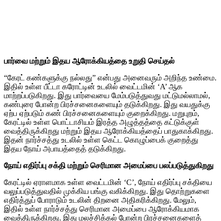
பார்வை மற்றும் இதய ஆரோக்கியத்தை உறுதி செய்தல்
“கேரட் கண்களுக்கு நல்லது” என்பது அனைவரும் அறிந்த உண்மை.
இதில் உள்ள பீட்டா கரோட்டின் உடலில் வைட்டமின் ‘A’ ஆக
மாற்றப்படுகிறது. இது பார்வையை மேம்படுத்துவது மட்டுமல்லாமல்,
கண்புரை போன்ற பிரச்சனைகளையும் தடுக்கிறது. இது வயதுக்கு
ஏற்ப ஏற்படும் கண் பிரச்சனைகளையும் குறைக்கிறது. மறுபுறம்,
கேரட்டில் உள்ள பொட்டாசியம் இரத்த அழுத்தத்தை கட்டுக்குள்
வைத்திருக்கிறது மற்றும் இதய ஆரோக்கியத்தைப் பாதுகாக்கிறது.
இதன் நார்ச்சத்து உடலில் உள்ள கெட்ட கொழுப்பைக் குறைத்து
இதய நோய் அபாயத்தைத் தடுக்கிறது.
நோய் எதிர்ப்பு சக்தி மற்றும் செரிமான அமைப்பை பலப்படுத்துகிறது
கேரட்டில் ஏராளமாக உள்ள வைட்டமின் ‘C’, நோய் எதிர்ப்பு சக்தியை
வலுப்படுத்துவதில் முக்கிய பங்கு வகிக்கிறது. இது தொற்றுகளை
எதிர்த்துப் போராடும் உடலின் திறனை அதிகரிக்கிறது. மேலும்,
இதில் உள்ள நார்ச்சத்து செரிமான அமைப்பை ஆரோக்கியமாக
வைத்திருக்கிறது. இது மலச்சிக்கல் போன்ற பிரச்சனைகளைத்