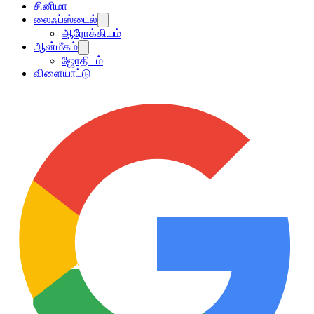
சினிமா
லைஃப்ஸ்டைல்
ஆரோக்கியம்
ஆன்மீகம்
ஜோதிடம்
விளையாட்டு