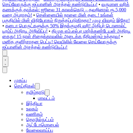
செய்வோருக்கு ஜப்பானின் அசத்தல் கண்டுபிடிப்பு!
•
வருமான வரிக்
கணக்குத் தாக்கல்: ஜூலை 31 காலக்கெடு – தவறினால் ரூ.5,000
வரை அபராதம்!
•
சென்னையில் நாளை மின் தடை! உங்கள்
பகுதியில் மின் விநியோகம் நிறுத்தப்படுகிறதா? முழு விவரம் இதோ!
•
கனடா பொருட்களுக்கு 50% இறக்குமதி வரி! அதிபர் டொனால்ட்
டிரம்ப் அதிரடி அறிவிப்பு!
•
திமுக எம்.எல்.ஏ மார்க்கண்டேயன் அதிரடி
கைது! 15 நாள் சிறைக்காவலில் அடைக்க நீதிமன்றம் உத்தரவு!
•
மனித குளிர்சாதன பெட்டி! வெயிலில் வேலை செய்வோருக்கு
ஜப்பானின் அசத்தல் கண்டுபிடிப்பு!
முகப்பு
செய்திகள்
தமிழ்நாடு
மாவட்டம்
இந்தியா
உலகம்
வணிகம்
தொழில்நுட்பம்
ஆட்டோமொபைல்
வேலைவாய்ப்பு