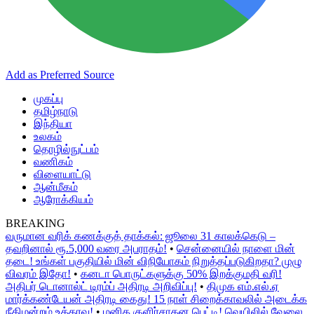
Add as Preferred Source
முகப்பு
தமிழ்நாடு
இந்தியா
உலகம்
தொழில்நுட்பம்
வணிகம்
விளையாட்டு
ஆன்மீகம்
ஆரோக்கியம்
BREAKING
வருமான வரிக் கணக்குத் தாக்கல்: ஜூலை 31 காலக்கெடு –
தவறினால் ரூ.5,000 வரை அபராதம்!
•
சென்னையில் நாளை மின்
தடை! உங்கள் பகுதியில் மின் விநியோகம் நிறுத்தப்படுகிறதா? முழு
விவரம் இதோ!
•
கனடா பொருட்களுக்கு 50% இறக்குமதி வரி!
அதிபர் டொனால்ட் டிரம்ப் அதிரடி அறிவிப்பு!
•
திமுக எம்.எல்.ஏ
மார்க்கண்டேயன் அதிரடி கைது! 15 நாள் சிறைக்காவலில் அடைக்க
நீதிமன்றம் உத்தரவு!
•
மனித குளிர்சாதன பெட்டி! வெயிலில் வேலை