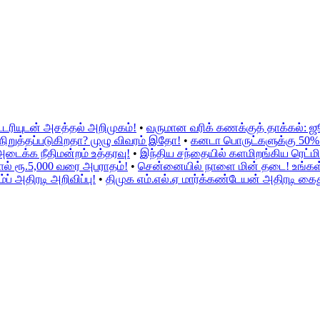
்டரியுடன் அசத்தல் அறிமுகம்!
•
வருமான வரிக் கணக்குத் தாக்கல்: 
ிறுத்தப்படுகிறதா? முழு விவரம் இதோ!
•
கனடா பொருட்களுக்கு 50% இற
அடைக்க நீதிமன்றம் உத்தரவு!
•
இந்திய சந்தையில் களமிறங்கிய ரெட்மி 
ல் ரூ.5,000 வரை அபராதம்!
•
சென்னையில் நாளை மின் தடை! உங்கள் ப
் அதிரடி அறிவிப்பு!
•
திமுக எம்.எல்.ஏ மார்க்கண்டேயன் அதிரடி கைத