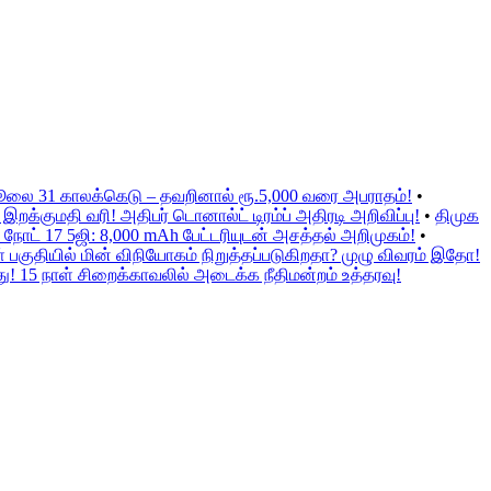
ஜூலை 31 காலக்கெடு – தவறினால் ரூ.5,000 வரை அபராதம்!
•
க்குமதி வரி! அதிபர் டொனால்ட் டிரம்ப் அதிரடி அறிவிப்பு!
•
திமுக
நோட் 17 5ஜி: 8,000 mAh பேட்டரியுடன் அசத்தல் அறிமுகம்!
•
குதியில் மின் விநியோகம் நிறுத்தப்படுகிறதா? முழு விவரம் இதோ!
ு! 15 நாள் சிறைக்காவலில் அடைக்க நீதிமன்றம் உத்தரவு!