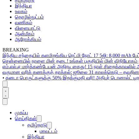
தமிழ்நாடு
இந்தியா
உலகம்
தொழில்நுட்பம்
வணிகம்
விளையாட்டு
ஆன்மீகம்
ஆரோக்கியம்
BREAKING
இந்திய சந்தையில் களமிறங்கிய ரெட்மி நோட் 17 5ஜி: 8,000 mAh பேட
சென்னையில் நாளை மின் தடை! உங்கள் பகுதியில் மின் விநியோகம் ந
எம்.எல்.ஏ மார்க்கண்டேயன் அதிரடி கைது! 15 நாள் சிறைக்காவலில் 
வருமான வரிக் கணக்குத் தாக்கல்: ஜூலை 31 காலக்கெடு – தவறினா
•
கனடா பொருட்களுக்கு 50% இறக்குமதி வரி! அதிபர் டொனால்ட் டிரம்ப
முகப்பு
செய்திகள்
தமிழ்நாடு
மாவட்டம்
இந்தியா