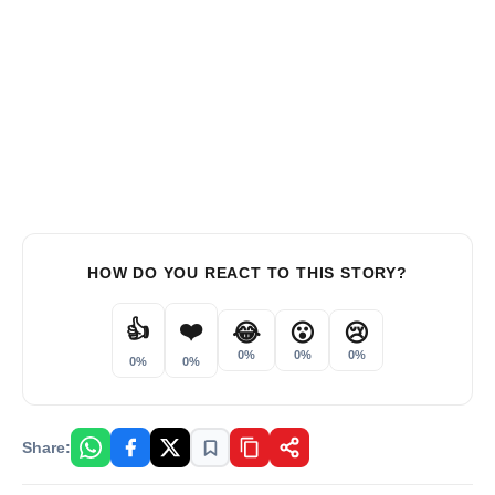
HOW DO YOU REACT TO THIS STORY?
👍
❤️
😂
😮
😢
0%
0%
0%
0%
0%
Share: