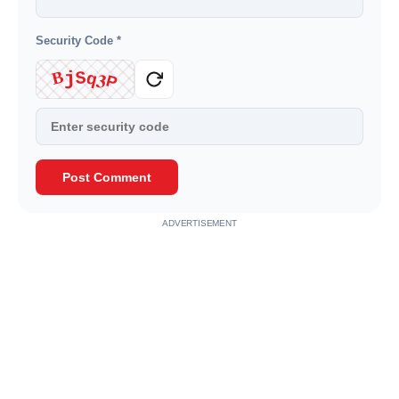
Security Code
*
3
B
j
S
q
P
Post Comment
ADVERTISEMENT