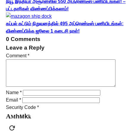
நியூ இந்தியா அசூரன்ஸில் 550 அப்ரெண்டீஸ் பணியிடங்கள்! –
பட்டதாரிகள் விண்ணப்பிக்கலாம்!
கப்பல் கட்டும் நிறுவனத்தில் 495 அப்ரெண்டீஸ் பணியிடங்கள்:
விண்ணப்பிக்க ஜூலை 1 கடைசி நாள்!
0 Comments
Leave a Reply
Comment
*
Name
*
Email
*
Security Code
*
A
k
k
h
M
M