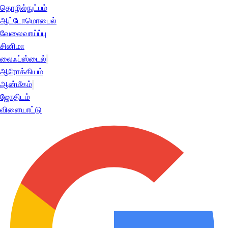
தொழில்நுட்பம்
ஆட்டோமொபைல்
வேலைவாய்ப்பு
சினிமா
லைஃப்ஸ்டைல்
ஆரோக்கியம்
ஆன்மீகம்
ஜோதிடம்
விளையாட்டு