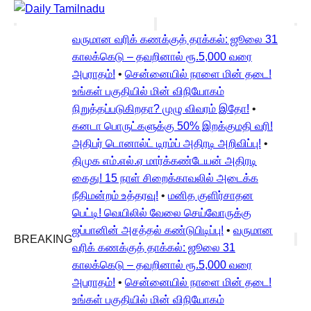
வருமான வரிக் கணக்குத் தாக்கல்: ஜூலை 31
காலக்கெடு – தவறினால் ரூ.5,000 வரை
அபராதம்!
•
சென்னையில் நாளை மின் தடை!
உங்கள் பகுதியில் மின் விநியோகம்
நிறுத்தப்படுகிறதா? முழு விவரம் இதோ!
•
கனடா பொருட்களுக்கு 50% இறக்குமதி வரி!
அதிபர் டொனால்ட் டிரம்ப் அதிரடி அறிவிப்பு!
•
திமுக எம்.எல்.ஏ மார்க்கண்டேயன் அதிரடி
கைது! 15 நாள் சிறைக்காவலில் அடைக்க
நீதிமன்றம் உத்தரவு!
•
மனித குளிர்சாதன
பெட்டி! வெயிலில் வேலை செய்வோருக்கு
ஜப்பானின் அசத்தல் கண்டுபிடிப்பு!
•
வருமான
BREAKING
வரிக் கணக்குத் தாக்கல்: ஜூலை 31
காலக்கெடு – தவறினால் ரூ.5,000 வரை
அபராதம்!
•
சென்னையில் நாளை மின் தடை!
உங்கள் பகுதியில் மின் விநியோகம்