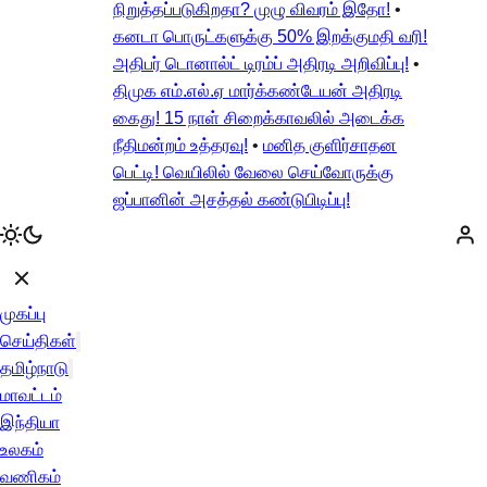
நிறுத்தப்படுகிறதா? முழு விவரம் இதோ!
•
கனடா பொருட்களுக்கு 50% இறக்குமதி வரி!
அதிபர் டொனால்ட் டிரம்ப் அதிரடி அறிவிப்பு!
•
திமுக எம்.எல்.ஏ மார்க்கண்டேயன் அதிரடி
கைது! 15 நாள் சிறைக்காவலில் அடைக்க
நீதிமன்றம் உத்தரவு!
•
மனித குளிர்சாதன
பெட்டி! வெயிலில் வேலை செய்வோருக்கு
ஜப்பானின் அசத்தல் கண்டுபிடிப்பு!
முகப்பு
செய்திகள்
தமிழ்நாடு
மாவட்டம்
இந்தியா
உலகம்
வணிகம்