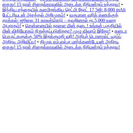
கைது! 15 நாள் சிறைக்காவலில் அடைக்க நீதிமன்றம் உத்தரவு!
•
இந்திய சந்தையில் களமிறங்கிய ரெட்மி நோட் 17 5ஜி: 8,000 mAh
பேட்டரியுடன் அசத்தல் அறிமுகம்!
•
வருமான வரிக் கணக்குத்
தாக்கல்: ஜூலை 31 காலக்கெடு – தவறினால் ரூ.5,000 வரை
அபராதம்!
•
சென்னையில் நாளை மின் தடை! உங்கள் பகுதியில்
மின் விநியோகம் நிறுத்தப்படுகிறதா? முழு விவரம் இதோ!
•
கனடா
பொருட்களுக்கு 50% இறக்குமதி வரி! அதிபர் டொனால்ட் டிரம்ப்
அதிரடி அறிவிப்பு!
•
திமுக எம்.எல்.ஏ மார்க்கண்டேயன் அதிரடி
கைது! 15 நாள் சிறைக்காவலில் அடைக்க நீதிமன்றம் உத்தரவு!