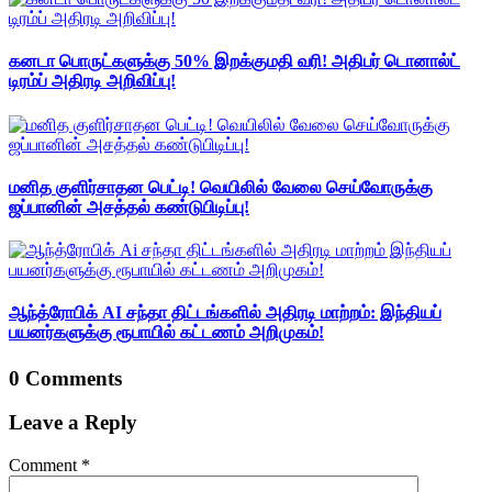
கனடா பொருட்களுக்கு 50% இறக்குமதி வரி! அதிபர் டொனால்ட்
டிரம்ப் அதிரடி அறிவிப்பு!
மனித குளிர்சாதன பெட்டி! வெயிலில் வேலை செய்வோருக்கு
ஜப்பானின் அசத்தல் கண்டுபிடிப்பு!
ஆந்த்ரோபிக் AI சந்தா திட்டங்களில் அதிரடி மாற்றம்: இந்தியப்
பயனர்களுக்கு ரூபாயில் கட்டணம் அறிமுகம்!
0 Comments
Leave a Reply
Comment
*