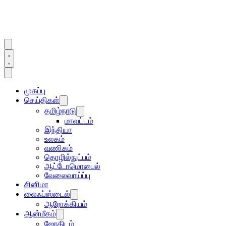
முகப்பு
செய்திகள்
தமிழ்நாடு
மாவட்டம்
இந்தியா
உலகம்
வணிகம்
தொழில்நுட்பம்
ஆட்டோமொபைல்
வேலைவாய்ப்பு
சினிமா
லைஃப்ஸ்டைல்
ஆரோக்கியம்
ஆன்மீகம்
ஜோதிடம்