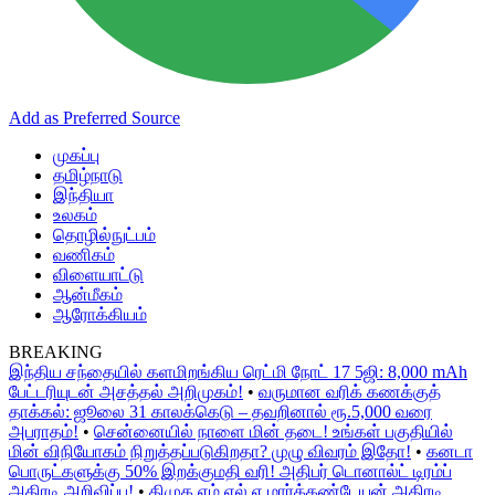
Add as Preferred Source
முகப்பு
தமிழ்நாடு
இந்தியா
உலகம்
தொழில்நுட்பம்
வணிகம்
விளையாட்டு
ஆன்மீகம்
ஆரோக்கியம்
BREAKING
இந்திய சந்தையில் களமிறங்கிய ரெட்மி நோட் 17 5ஜி: 8,000 mAh
பேட்டரியுடன் அசத்தல் அறிமுகம்!
•
வருமான வரிக் கணக்குத்
தாக்கல்: ஜூலை 31 காலக்கெடு – தவறினால் ரூ.5,000 வரை
அபராதம்!
•
சென்னையில் நாளை மின் தடை! உங்கள் பகுதியில்
மின் விநியோகம் நிறுத்தப்படுகிறதா? முழு விவரம் இதோ!
•
கனடா
பொருட்களுக்கு 50% இறக்குமதி வரி! அதிபர் டொனால்ட் டிரம்ப்
அதிரடி அறிவிப்பு!
•
திமுக எம்.எல்.ஏ மார்க்கண்டேயன் அதிரடி