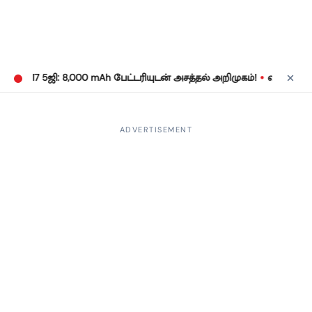
•
ோட் 17 5ஜி: 8,000 mAh பேட்டரியுடன் அசத்தல் அறிமுகம்!
வருமான வரி
ADVERTISEMENT