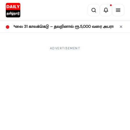
•
்கல்: ஜூலை 31 காலக்கெடு – தவறினால் ரூ.5,000 வரை அபராதம்!
சென
ADVERTISEMENT