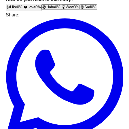
👍
Like
0%
❤️
Love
0%
😂
Haha
0%
😮
Wow
0%
😢
Sad
0%
Share: