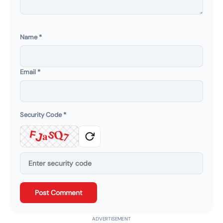
Name
*
Email
*
Security Code
*
Q
a
F
7
S
J
Post Comment
ADVERTISEMENT