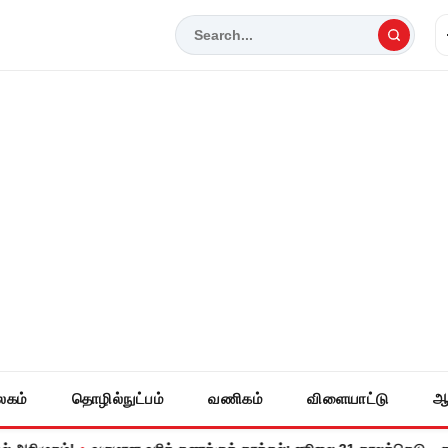
லகம்
தொழில்நுட்பம்
வணிகம்
விளையாட்டு
ஆ