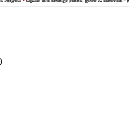
•
ுகம்!
வருமான வரிக் கணக்குத் தாக்கல்: ஜூலை 31 காலக்கெடு – தவறினால
)