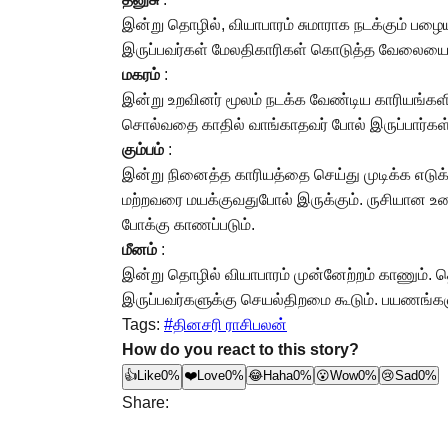
இன்று தொழில், வியாபாரம் சுமாராக நடக்கும் பழைய
இருப்பவர்கள் மேலதிகாரிகள் கொடுத்த வேலையை செய்த
மகரம்
:
இன்று உறவினர் மூலம் நடக்க வேண்டிய காரியங்கள
சொல்வதை காதில் வாங்காதவர் போல் இருப்பார்கள
கும்பம்
:
இன்று நினைத்த காரியத்தை செய்து முடிக்க எடுக்
மற்றவரை மயக்குவதுபோல் இருக்கும். ருசியான உ
போக்கு காணப்படும்.
மீனம்
:
இன்று தொழில் வியாபாரம் முன்னேற்றம் காணும். தொ
இருப்பவர்களுக்கு செயல்திறமை கூடும். பயணங்களும் 
Tags:
#தினசரி ராசிபலன்
How do you react to this story?
👍
Like
0%
❤️
Love
0%
😂
Haha
0%
😮
Wow
0%
😢
Sad
0%
Share: