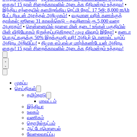
கைது! 15 நாள் சிறைக்காவலில் அடைக்க நீதிமன்றம் உத்தரவு!
•
இந்திய சந்தையில் களமிறங்கிய ரெட்மி நோட் 17 5ஜி: 8,000 mAh
பேட்டரியுடன் அசத்தல் அறிமுகம்!
•
வருமான வரிக் கணக்குத்
தாக்கல்: ஜூலை 31 காலக்கெடு – தவறினால் ரூ.5,000 வரை
அபராதம்!
•
சென்னையில் நாளை மின் தடை! உங்கள் பகுதியில்
மின் விநியோகம் நிறுத்தப்படுகிறதா? முழு விவரம் இதோ!
•
கனடா
பொருட்களுக்கு 50% இறக்குமதி வரி! அதிபர் டொனால்ட் டிரம்ப்
அதிரடி அறிவிப்பு!
•
திமுக எம்.எல்.ஏ மார்க்கண்டேயன் அதிரடி
கைது! 15 நாள் சிறைக்காவலில் அடைக்க நீதிமன்றம் உத்தரவு!
முகப்பு
செய்திகள்
தமிழ்நாடு
மாவட்டம்
இந்தியா
உலகம்
வணிகம்
தொழில்நுட்பம்
ஆட்டோமொபைல்
வேலைவாய்ப்பு