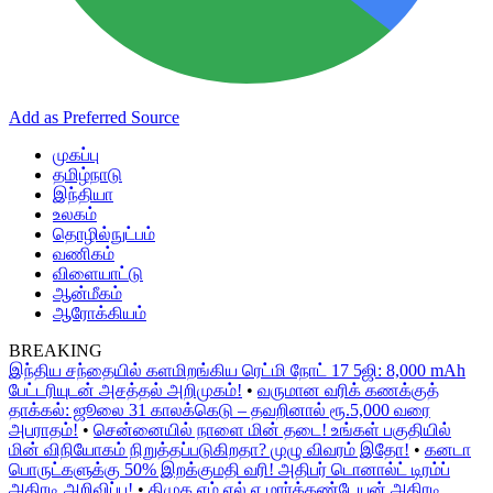
Add as Preferred Source
முகப்பு
தமிழ்நாடு
இந்தியா
உலகம்
தொழில்நுட்பம்
வணிகம்
விளையாட்டு
ஆன்மீகம்
ஆரோக்கியம்
BREAKING
இந்திய சந்தையில் களமிறங்கிய ரெட்மி நோட் 17 5ஜி: 8,000 mAh
பேட்டரியுடன் அசத்தல் அறிமுகம்!
•
வருமான வரிக் கணக்குத்
தாக்கல்: ஜூலை 31 காலக்கெடு – தவறினால் ரூ.5,000 வரை
அபராதம்!
•
சென்னையில் நாளை மின் தடை! உங்கள் பகுதியில்
மின் விநியோகம் நிறுத்தப்படுகிறதா? முழு விவரம் இதோ!
•
கனடா
பொருட்களுக்கு 50% இறக்குமதி வரி! அதிபர் டொனால்ட் டிரம்ப்
அதிரடி அறிவிப்பு!
•
திமுக எம்.எல்.ஏ மார்க்கண்டேயன் அதிரடி