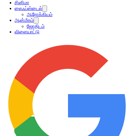
சினிமா
லைஃப்ஸ்டைல்
ஆரோக்கியம்
ஆன்மீகம்
ஜோதிடம்
விளையாட்டு