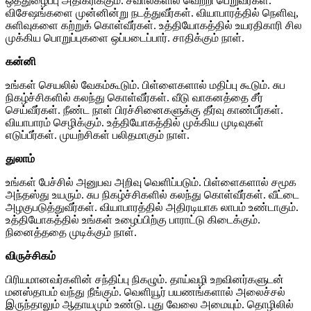
ஒத்துழைப்பு அதிகரிக்கும். சவால்களில் வெற்றி பெறுவீர்கள்.
விசேஷங்களை முன்னின்று நடத்துவீர்கள். வியாபாரத்தில் நெளிவு,
சுளிவுகளை கற்றுக் கொள்வீர்கள். உத்தியோகத்தில் உயரதிகாரி சில
முக்கிய பொறுப்புகளை ஒப்படைப்பார். சாதிக்கும் நாள்.
கன்னி
உங்கள் செயலில் வேகம்கூடும். பிள்ளைகளால் மதிப்பு கூடும். சுப
நிகழ்ச்சிகளில் கலந்து கொள்வீர்கள். வீடு வாகனத்தை சீர்
செய்வீர்கள். நீண்ட நாள் பிரச்சினைகளுக்கு தீர்வு காண்பீர்கள்.
வியாபாரம் செழிக்கும். உத்தியோகத்தில் முக்கிய முடிவுகள்
எடுப்பீர்கள். முயற்சிகள் பலிதமாகும் நாள்.
துலாம்
உங்கள் பேச்சில் அனுபவ அறிவு வெளிப்படும். பிள்ளைகளால் சமூக
அந்தஸ்து உயரும். சுப நிகழ்ச்சிகளில் கலந்து கொள்வீர்கள். வீட்டை
அழகுபடுத்துவீர்கள். வியாபாரத்தில் அதிரடியாக லாபம் உண்டாகும்.
உத்தியோகத்தில் உங்கள் உழைப்பிற்கு பாராட்டு கிடைக்கும்.
நினைத்ததை முடிக்கும் நாள்.
விருச்சிகம்
பிரியமானவர்களின் சந்திப்பு நிகழும். தாய்வழி உறவினர்களுடன்
மனஸ்தாபம் வந்து நீங்கும். வெளியூர் பயணங்களால் அலைச்சல்
இருந்தாலும் ஆதாயமும் உண்டு. புது வேலை அமையும். தொழிலில்