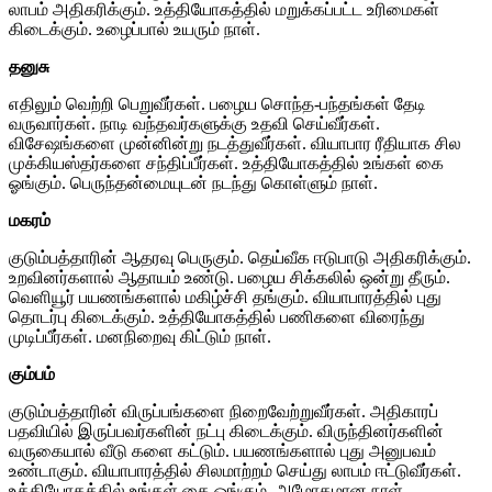
லாபம் அதிகரிக்கும். உத்தியோகத்தில் மறுக்கப்பட்ட உரிமைகள்
கிடைக்கும். உழைப்பால் உயரும் நாள்.
தனுசு
எதிலும் வெற்றி பெறுவீர்கள். பழைய சொந்த-பந்தங்கள் தேடி
வருவார்கள். நாடி வந்தவர்களுக்கு உதவி செய்வீர்கள்.
விசேஷங்களை முன்னின்று நடத்துவீர்கள். வியாபார ரீதியாக சில
முக்கியஸ்தர்களை சந்திப்பீர்கள். உத்தியோகத்தில் உங்கள் கை
ஓங்கும். பெருந்தன்மையுடன் நடந்து கொள்ளும் நாள்.
மகரம்
குடும்பத்தாரின் ஆதரவு பெருகும். தெய்வீக ஈடுபாடு அதிகரிக்கும்.
உறவினர்களால் ஆதாயம் உண்டு. பழைய சிக்கலில் ஒன்று தீரும்.
வெளியூர் பயணங்களால் மகிழ்ச்சி தங்கும். வியாபாரத்தில் புது
தொடர்பு கிடைக்கும். உத்தியோகத்தில் பணிகளை விரைந்து
முடிப்பீர்கள். மனநிறைவு கிட்டும் நாள்.
கும்பம்
குடும்பத்தாரின் விருப்பங்களை நிறைவேற்றுவீர்கள். அதிகாரப்
பதவியில் இருப்பவர்களின் நட்பு கிடைக்கும். விருந்தினர்களின்
வருகையால் வீடு களை கட்டும். பயணங்களால் புது அனுபவம்
உண்டாகும். வியாபாரத்தில் சிலமாற்றம் செய்து லாபம் ஈட்டுவீர்கள்.
உத்தியோகத்தில் உங்கள் கை ஓங்கும். அமோகமான நாள்.