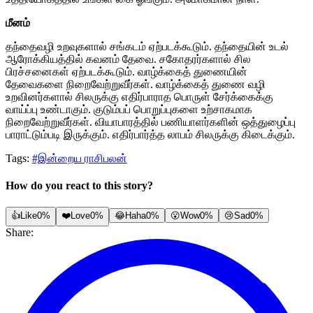
மீனம்
தந்தைவழி உறவுகளால் சங்கடம் ஏற்படக்கூடும். தந்தையின் உடல்
ஆரோக்கியத்தில் கவனம் தேவை. சகோதரர்களால் சில
பிரச்சனைகள் ஏற்படக்கூடும். வாழ்க்கைத் துணையின்
தேவைகளை நிறைவேற்றுவீர்கள். வாழ்க்கைத் துணை வழி
உறவினர்களால் சிலருக்கு எதிர்பாராத பொருள் சேர்க்கைக்கு
வாய்ப்பு உண்டாகும். குடும்பப் பொறுப்புகளை உற்சாகமாக
நிறைவேற்றுவீர்கள். வியாபாரத்தில் பணியாளர்களின் ஒத்துழைப்பு
பாராட்டும்படி இருக்கும். எதிர்பார்த்த லாபம் சிலருக்கு கிடைக்கும்.
Tags:
#இன்றைய ராசிபலன்
How do you react to this story?
👍
Like
0%
❤️
Love
0%
😂
Haha
0%
😮
Wow
0%
😢
Sad
0%
Share: