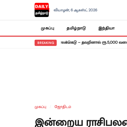
வியாழன், 6 ஆகஸ்ட் 2026
முகப்பு
தமிழ்நாடு
இந்தியா
ுத் தாக்கல்: ஜூலை 31 காலக்கெடு – தவறினால் ரூ.5,000 வரை அபராதம
BREAKING
முகப்பு
/
ஜோதிடம்
இன்றைய ராசிபலன்