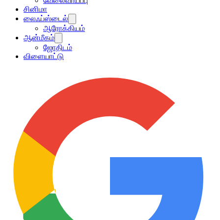
வேலைவாய்ப்பு
சினிமா
லைஃப்ஸ்டைல்
ஆரோக்கியம்
ஆன்மீகம்
ஜோதிடம்
விளையாட்டு