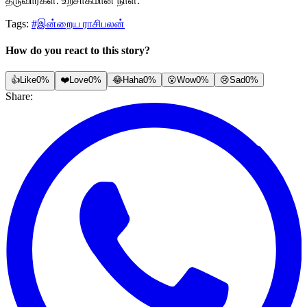
தருவார்கள். உற்சாகமான நாள்.
Tags:
#இன்றைய ராசிபலன்
How do you react to this story?
👍
Like
0%
❤️
Love
0%
😂
Haha
0%
😮
Wow
0%
😢
Sad
0%
Share: