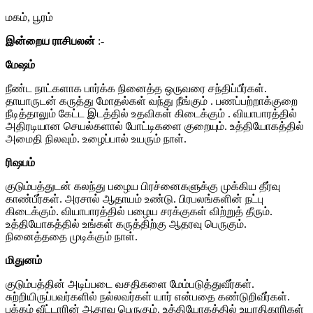
மகம், பூரம்
இன்றைய ராசிபலன்
:-
மேஷம்
நீண்ட நாட்களாக பார்க்க நினைத்த ஒருவரை சந்திப்பீர்கள்.
தாயாருடன் கருத்து மோதல்கள் வந்து நீங்கும் . பணப்பற்றாக்குறை
நீடித்தாலும் கேட்ட இடத்தில் உதவிகள் கிடைக்கும் . வியாபாரத்தில்
அதிரடியான செயல்களால் போட்டிகளை குறையும். உத்தியோகத்தில்
அமைதி நிலவும். உழைப்பால் உயரும் நாள்.
ரிஷபம்
குடும்பத்துடன் கலந்து பழைய பிரச்னைகளுக்கு முக்கிய தீர்வு
காண்பீர்கள். அரசால் ஆதாயம் உண்டு. பிரபலங்களின் நட்பு
கிடைக்கும். வியாபாரத்தில் பழைய சரக்குகள் விற்றுத் தீரும்.
உத்தியோகத்தில் உங்கள் கருத்திற்கு ஆதரவு பெருகும்.
நினைத்ததை முடிக்கும் நாள்.
மிதுனம்
குடும்பத்தின் அடிப்படை வசதிகளை மேம்படுத்துவீர்கள்.
சுற்றியிருப்பவர்களில் நல்லவர்கள் யார் என்பதை கண்டுறிவீர்கள்.
பக்கம் வீட்டாரின் ஆதரவு பெருகும். உத்தியோகத்தில் உயரதிகாரிகள்