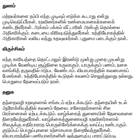
துலாம்
மற்றவர்களை நம்பி எந்த முடிவும் எடுக்க கூடாது என்று
முடிவெடுப்பீர்கள். உறவினர்களில் உண்மையானவர்களைக்
கண்டறிவீர்கள். அக்கம் பக்கம் வீட்டாரின் அன்புத் தொல்லை
அதிகரிக்கும். கடையை விரிவுபடுத்துவீர்கள். உத்தியோகத்தில்
அதிகாரிகள் வலிய வந்து உதவுவார்கள். புதுமை படைக்கும் நாள்.
விருச்சிகம்
எந்த காரியத்தை தொட்டாலும் இரண்டு மூன்று முறை முயன்று
முடிக்க வேண்டிய சூழ்நிலை உருவாகும். யாருக்கும் பணம், நகை
வாங்கித் தருவதில் ஈடுபட வேண்டாம். வியாபாரத்தில் கவனமாகப்
பேசுங்கள். உத்தியோகத்தில் கூடுதல் கவனம் செலுத்துவது நல்லது.
பொறுமை தேவைப்படும் நாள்.
தனுசு
தந்தைவழி உறவுகளால் சங்கடம் ஏற்படக்கூடும். தந்தையின் உடல்
ஆரோக்கியத்தில் கவனம் தேவை. சகோதரர்களால் சில
பிரச்னைகள் ஏற்படக்கூடும். வாழ்க்கைத் துணையின் தேவைகளை
நிறைவேற்றுவீர்கள். வாழ்க்கைத்துணைவழி உறவினர்களால்
சிலருக்கு எதிர்பாராத பொருள்சேர்க்கைக்கு வாய்ப்பு உண்டாகும்.
குடும்பப் பொறுப்புகளை உற்சாகமாக நிறைவேற்றுவீர்கள்.
வியாபாரத்தில் பணியாளர்களின் ஒத்துழைப்பு பாராட்டும்படி