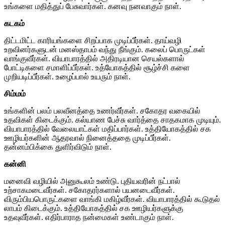
உங்களை மதித்துப் பேசுவார்கள். கனவு நனவாகும் நாள்.
கடகம்
திட்டமிட்ட காரியங்களை சிறப்பாக முடிப்பீர்கள். தாய்வழி
உறவினர்களுடன் மனஸ்தாபம் வந்து நீங்கும். கலைப் பொருட்கள்
வாங்குவீர்கள். வியாபாரத்தில் அதிரடியான செயல்களால்
போட்டிகளை சமாளிப்பீர்கள். உத்யோகத்தில் சூழ்ச்சி களை
முறியடிப்பீர்கள். உழைப்பால் உயரும் நாள்.
சிம்மம்
உங்களின் பலம் பலவீனத்தை உணர்வீர்கள். சகோதர வகையில்
உதவிகள் கிடைக்கும். கல்யாண பேச்சு வார்த்தை சாதகமாக முடியும்.
வியாபாரத்தில் வேலையாட்கள் மதிப்பார்கள். உத்தியோகத்தில் சக
ஊழியர்களின் ஆதரவால் நினைத்ததை முடிப்பீர்கள்.
தன்னம்பிக்கை துளிர்விடும் நாள்.
கன்னி
மனைவி வழியில் அனுகூலம் உண்டு. புதியவரின் நட்பால்
உற்சாகமடைவீர்கள். சகோதரர்களால் பயனடைவீர்கள்.
விரும்பியபொருட்களை வாங்கி மகிழ்வீர்கள். வியாபாரத்தில் கூடுதல்
லாபம் கிடைக்கும். உத்தியோகத்தில் சக ஊழியர்களுக்கு
உதவுவீர்கள். எதிர்பாராத நன்மைகள் உண்டாகும் நாள்.