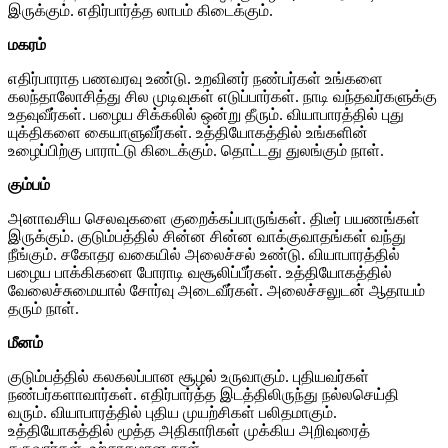
இருக்கும். எதிர்பார்த்த லாபம் கிடைக்கும்.
மகரம்
எதிர்பாராத பணவரவு உண்டு. உறவினர் நண்பர்கள் உங்களை
கலந்தாலோசித்து சில முடிவுகள் எடுப்பார்கள். நாடி வந்தவர்களுக்கு
உதவுவீர்கள். பழைய சிக்கலில் ஒன்று தீரும். வியாபாரத்தில் புது
யுக்திகளை கையாளுவீர்கள். உத்தியோகத்தில் உங்களின்
உழைப்பிற்கு பாராட்டு கிடைக்கும். தொட்டது துலங்கும் நாள்.
கும்பம்
அனாவசிய செலவுகளை குறைக்கப்பாருங்கள். திடீர் பயணங்கள்
இருக்கும். குடும்பத்தில் சின்ன சின்ன வாக்குவாதங்கள் வந்து
நீங்கும். சகோதர வகையில் அலைச்சல் உண்டு. வியாபாரத்தில்
பழைய பாக்கிகளை போராடி வசூலிப்பீர்கள். உத்தியோகத்தில்
வேலைச்சுமையால் சோர்வு அடைவீர்கள். அலைச்சலுடன் ஆதாயம்
தரும் நாள்.
மீனம்
குடும்பத்தில் கலகலப்பான சூழல் உருவாகும். புதியவர்கள்
நண்பர்களாவார்கள். எதிர்பார்த்த இடத்திலிருந்து நல்லசெய்தி
வரும். வியாபாரத்தில் புதிய முயற்சிகள் பலிதமாகும்.
உத்தியோகத்தில் மூத்த அதிகாரிகள் முக்கிய அறிவுரைத்