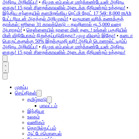
அதிரடி அறிவிப்பு!
•
திமுக எம்.எல்.ஏ மார்க்கண்டேயன் அதிரடி
கைது! 15 நாள் சிறைக்காவலில் அடைக்க நீதிமன்றம் உத்தரவு!
•
இந்திய சந்தையில் களமிறங்கிய ரெட்மி நோட் 17 5ஜி: 8,000 mAh
பேட்டரியுடன் அசத்தல் அறிமுகம்!
•
வருமான வரிக் கணக்குத்
தாக்கல்: ஜூலை 31 காலக்கெடு – தவறினால் ரூ.5,000 வரை
அபராதம்!
•
சென்னையில் நாளை மின் தடை! உங்கள் பகுதியில்
மின் விநியோகம் நிறுத்தப்படுகிறதா? முழு விவரம் இதோ!
•
கனடா
பொருட்களுக்கு 50% இறக்குமதி வரி! அதிபர் டொனால்ட் டிரம்ப்
அதிரடி அறிவிப்பு!
•
திமுக எம்.எல்.ஏ மார்க்கண்டேயன் அதிரடி
கைது! 15 நாள் சிறைக்காவலில் அடைக்க நீதிமன்றம் உத்தரவு!
முகப்பு
செய்திகள்
தமிழ்நாடு
மாவட்டம்
இந்தியா
உலகம்
வணிகம்
தொழில்நுட்பம்
ஆட்டோமொபைல்