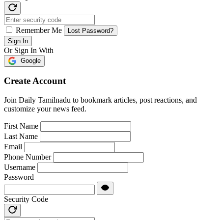
Remember Me
Lost Password?
Sign In
Or Sign In With
Google
Create Account
Join Daily Tamilnadu to bookmark articles, post reactions, and
customize your news feed.
First Name
Last Name
Email
Phone Number
Username
Password
Security Code