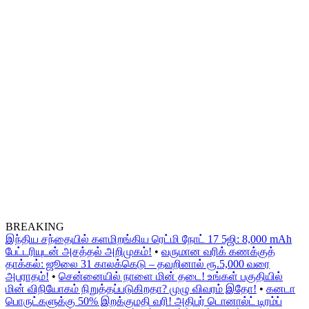
BREAKING
இந்திய சந்தையில் களமிறங்கிய ரெட்மி நோட் 17 5ஜி: 8,000 mAh
பேட்டரியுடன் அசத்தல் அறிமுகம்!
•
வருமான வரிக் கணக்குத்
தாக்கல்: ஜூலை 31 காலக்கெடு – தவறினால் ரூ.5,000 வரை
அபராதம்!
•
சென்னையில் நாளை மின் தடை! உங்கள் பகுதியில்
மின் விநியோகம் நிறுத்தப்படுகிறதா? முழு விவரம் இதோ!
•
கனடா
பொருட்களுக்கு 50% இறக்குமதி வரி! அதிபர் டொனால்ட் டிரம்ப்