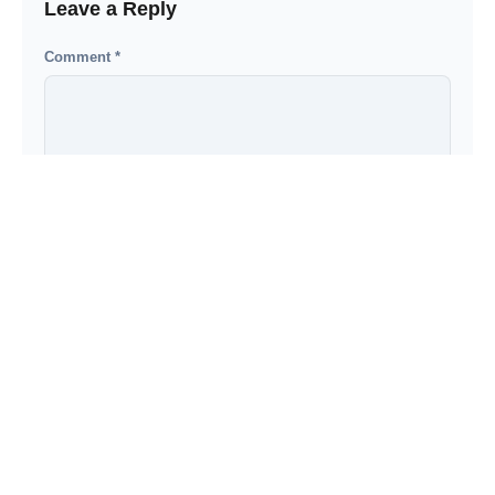
Leave a Reply
Comment
*
Name
*
Email
*
Security Code
*
G
J
h
4
F
X