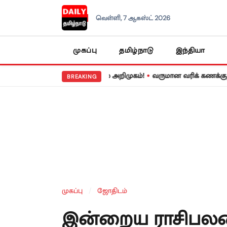
வெள்ளி, 7 ஆகஸ்ட் 2026
முகப்பு
தமிழ்நாடு
இந்தியா
•
mAh பேட்டரியுடன் அசத்தல் அறிமுகம்!
வருமான வரிக் கணக்குத் தாக்க
BREAKING
முகப்பு
/
ஜோதிடம்
இன்றைய ராசிபலன்