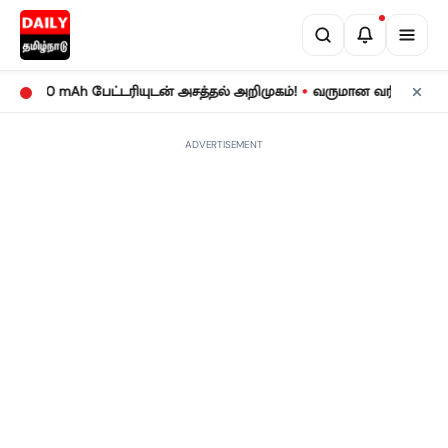
•
0 mAh பேட்டரியுடன் அசத்தல் அறிமுகம்!
வருமான வரிக் கணக்குத் தாக
ADVERTISEMENT