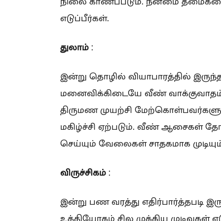
நிலை காணப்படும். நன்மை தீமைகளை 
எடுப்பீர்கள்.
துலாம்
:
இன்று தொழில் வியாபாரத்தில் இருந்
மனைவிக்கிடையே வீண் வாக்குவாதம்
திருமண முயற்சி மேற்கொள்பவர்களுக
மகிழ்ச்சி ஏற்படும். வீண் ஆசைகள் தோன
செய்யும் வேலைகள் சாதகமாக முடியும்
விருச்சிகம்
:
இன்று பண வரத்து எதிர்பார்த்தபடி இருக
உத்தியோகம் சில முக்கிய முடிவுகள் எடுப்