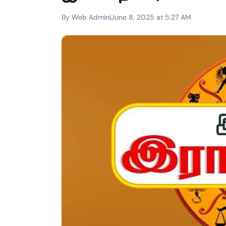
By Web Admin
|
June 8, 2025 at 5:27 AM