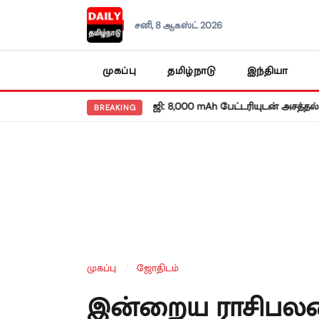
சனி, 8 ஆகஸ்ட் 2026
முகப்பு
தமிழ்நாடு
இந்தியா
றங்கிய ரெட்மி நோட் 17 5ஜி: 8,000 mAh பேட்டரியுடன் அசத்தல் அறிமுகம
BREAKING
முகப்பு
/
ஜோதிடம்
இன்றைய ராசிபலன