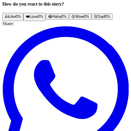
How do you react to this story?
👍
Like
0%
❤️
Love
0%
😂
Haha
0%
😮
Wow
0%
😢
Sad
0%
Share: