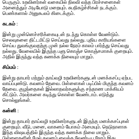
பெருகும். உறவினர்கள் வகையில் நிலவி வந்த பிரச்சனைகள்
அனைத்தும் அடியோடு மறையும். சுபநிகழ்ச்சிகள் நடக்கும்.
பெண்களால் அனுகூலம் கிடைக்கும்.
கடகம்
:
இன்று முன்னெச்சரிக்கையுடன் நடந்து கொள்ள வேண்டும்.
செலவுகளை திட்டமிட்டு செய்வது நல்லது. புதிய காரியங்களை
செய்ய துவங்குவதற்கு முன் நல்ல நேரம் காலம் பார்த்து செய்வது
நல்லது. வேலையில் இருந்த பளு கொஞ்ச கொஞ்சமாகக் குறையும்.
அதில் இருந்து வந்த சுணக்க நிலையும் மாறும்.
சிம்மம்
:
இன்று தாயார் மற்றும் தாய்வழி உறவினர்களுடன் மனக்கசப்பு ஏற்பட
வாய்ப்புண்டு. கவனம் தேவை. பிள்ளைகள் படிப்பில் மிகுந்த கவனம்
தேவை. குழந்தைகள் இல்லாதவர்களுக்கு சந்தாண பாக்கியம்
கிட்டும். அவர்களை கடிந்து கொள்ள வேண்டாம். எடுத்து
சொல்லுங்கள்.
கன்னி
:
இன்று தாயார் தாய்வழி உறவினர்களுடன் இருந்த மனக்கசப்புகள்
குறையும். வீடு, மனை, வாகனம் யோகம் அமையும். நெடுநாளாக
இந்த விஷயத்தில் இருந்த வந்த சுணக்க நிலை மாறும்.
பிள்ளைகளின் மேல் கவனம் வைக்க வேண்டிய நேரம் இது.