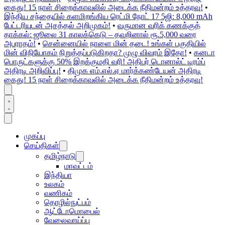
கைது! 15 நாள் சிறைக்காவலில் அடைக்க நீதிமன்றம் உத்தரவு!
•
இந்திய சந்தையில் களமிறங்கிய ரெட்மி நோட் 17 5ஜி: 8,000 mAh
பேட்டரியுடன் அசத்தல் அறிமுகம்!
•
வருமான வரிக் கணக்குத்
தாக்கல்: ஜூலை 31 காலக்கெடு – தவறினால் ரூ.5,000 வரை
அபராதம்!
•
சென்னையில் நாளை மின் தடை! உங்கள் பகுதியில்
மின் விநியோகம் நிறுத்தப்படுகிறதா? முழு விவரம் இதோ!
•
கனடா
பொருட்களுக்கு 50% இறக்குமதி வரி! அதிபர் டொனால்ட் டிரம்ப்
அதிரடி அறிவிப்பு!
•
திமுக எம்.எல்.ஏ மார்க்கண்டேயன் அதிரடி
கைது! 15 நாள் சிறைக்காவலில் அடைக்க நீதிமன்றம் உத்தரவு!
முகப்பு
செய்திகள்
தமிழ்நாடு
மாவட்டம்
இந்தியா
உலகம்
வணிகம்
தொழில்நுட்பம்
ஆட்டோமொபைல்
வேலைவாய்ப்பு