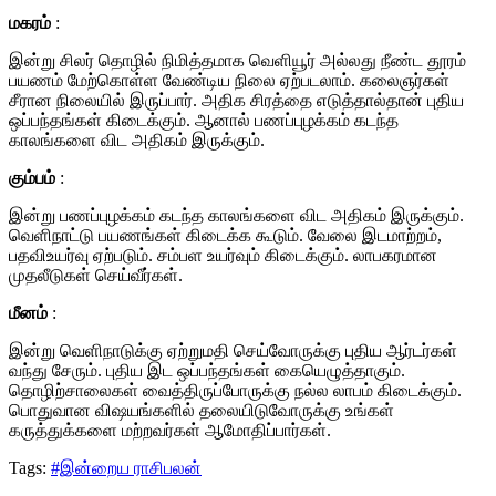
மகரம்
:
இன்று சிலர் தொழில் நிமித்தமாக வெளியூர் அல்லது நீண்ட தூரம்
பயணம் மேற்கொள்ள வேண்டிய நிலை ஏற்படலாம். கலைஞர்கள்
சீரான நிலையில் இருப்பார். அதிக சிரத்தை எடுத்தால்தான் புதிய
ஒப்பந்தங்கள் கிடைக்கும். ஆனால் பணப்புழக்கம் கடந்த
காலங்களை விட அதிகம் இருக்கும்.
கும்பம்
:
இன்று பணப்புழக்கம் கடந்த காலங்களை விட அதிகம் இருக்கும்.
வெளிநாட்டு பயணங்கள் கிடைக்க கூடும். வேலை இடமாற்றம்,
பதவிஉயர்வு ஏற்படும். சம்பள உயர்வும் கிடைக்கும். லாபகரமான
முதலீடுகள் செய்வீர்கள்.
மீனம்
:
இன்று வெளிநாடுக்கு ஏற்றுமதி செய்வோருக்கு புதிய ஆர்டர்கள்
வந்து சேரும். புதிய இட ஒப்பந்தங்கள் கையெழுத்தாகும்.
தொழிற்சாலைகள் வைத்திருப்போருக்கு நல்ல லாபம் கிடைக்கும்.
பொதுவான விஷயங்களில் தலையிடுவோருக்கு உங்கள்
கருத்துக்களை மற்றவர்கள் ஆமோதிப்பார்கள்.
Tags:
#இன்றைய ராசிபலன்