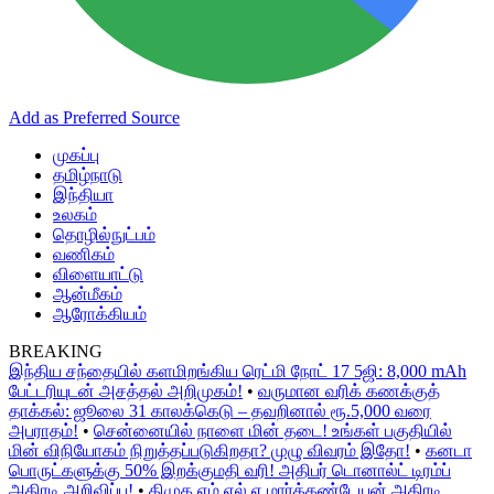
Add as Preferred Source
முகப்பு
தமிழ்நாடு
இந்தியா
உலகம்
தொழில்நுட்பம்
வணிகம்
விளையாட்டு
ஆன்மீகம்
ஆரோக்கியம்
BREAKING
இந்திய சந்தையில் களமிறங்கிய ரெட்மி நோட் 17 5ஜி: 8,000 mAh
பேட்டரியுடன் அசத்தல் அறிமுகம்!
•
வருமான வரிக் கணக்குத்
தாக்கல்: ஜூலை 31 காலக்கெடு – தவறினால் ரூ.5,000 வரை
அபராதம்!
•
சென்னையில் நாளை மின் தடை! உங்கள் பகுதியில்
மின் விநியோகம் நிறுத்தப்படுகிறதா? முழு விவரம் இதோ!
•
கனடா
பொருட்களுக்கு 50% இறக்குமதி வரி! அதிபர் டொனால்ட் டிரம்ப்
அதிரடி அறிவிப்பு!
•
திமுக எம்.எல்.ஏ மார்க்கண்டேயன் அதிரடி