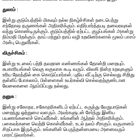
துலாம்
:
இன்று குடும்பத்தில் மிகவும் நல்ல நிகழ்ச்சிகள் நடைபெற்று
சந்தோஷ தருணங்கள் அதிகரிக்கும். எதிர்பார்த்தபடி தனவரவுகள்
வந்து கொண்டிருக்கும். குடும்பத்தில் ஏற்பட்ட குழப்பங்கள் அகன்று
நிம்மதி பிறக்கும். தாய் மற்றும் தாய் வழி உறவினர்களால் மூலம் பாசம்
அன்பு பெறுவீர்கள்.
விருச்சிகம்
:
இன்று உடலைப் பற்றி தவறான எண்ணங்கள் தோன்றி மறையும்.
சுபகாரியங்கள் வெகு லகுவாக கூடி வரும். விலகி நின்ற உறவுகளும்
உரிய நேரத்தில் கை கொடுப்பார்கள். புதிய வீட்டிற்கு செல்வது சிறிது
தள்ளிப் போகலாம். பிள்ளைகள் உயர்கல்வி செல்வதற்குண்டான
வேலைகளை ஆரம்பிப்பது நல்லது.
தனுசு
:
இன்று சகோதர, சகோதரிகளிடம் ஏற்பட்ட கருத்து வேறுபாடுகள்
மறைந்து ஒற்றுமை வளரும். அவர்களுடன் சேர்ந்து இனிய
பயணங்களைச் செய்வீர்கள். உங்களின் ஆற்றல் அதிகரிக்கும்.
பகைவர்களை வெற்றி கொள்வீர்கள். உடல் நலம் சீராகும். வருமானம்
சிறப்பாக இருக்கும். உங்களின் பெருந்தன்மையை அனைவரும்
பாராட்டுவார்கள்.