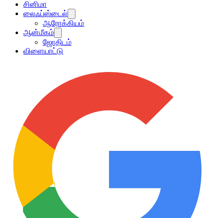
சினிமா
லைஃப்ஸ்டைல்
ஆரோக்கியம்
ஆன்மீகம்
ஜோதிடம்
விளையாட்டு