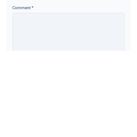
Comment
*
Name
*
Email
*
Security Code
*
w
C
7
R
f
r