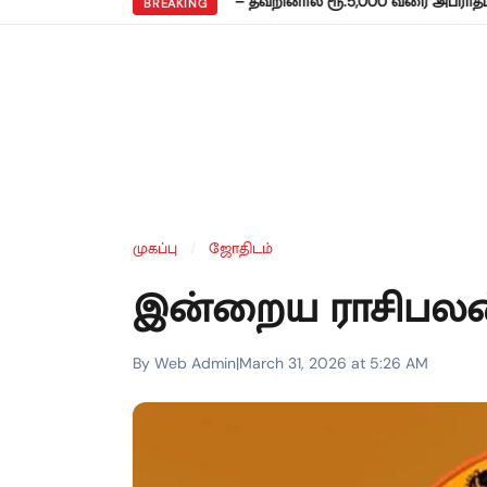
•
்கல்: ஜூலை 31 காலக்கெடு – தவறினால் ரூ.5,000 வரை அபராதம்!
சென
BREAKING
முகப்பு
/
ஜோதிடம்
இன்றைய ராசிபலன்
By Web Admin
|
March 31, 2026 at 5:26 AM