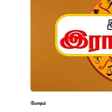
மேஷம்