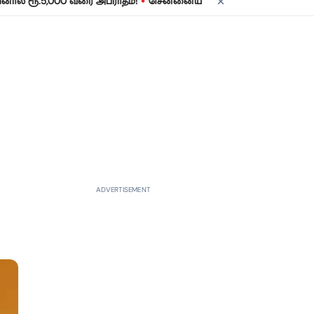
•
ூ.5,000 வரை அபராதம்!
சென்னையில் நாளை மின் தடை! உங்கள் பகுதிய
ADVERTISEMENT