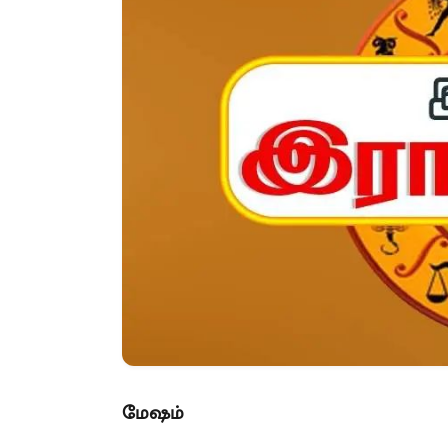
மேஷம்