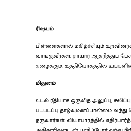
ரிஷபம்
பிள்ளைகளால் மகிழ்ச்சியும் உறவினர
வாங்குவீர்கள். தாயார் ஆதரித்துப் பே
தழைக்கும். உத்தியோகத்தில் உங்களின
மிதுனம்
உடல் ரீதியாக ஒருவித அலுப்பு, சலி
படபடப்பு தாழ்வுமனப்பான்மை வந்து 
தருவார்கள். வியாபாரத்தில் எதிர்பார
அதிகாரிகளுடன் பனிப்போர் வந்து நீ