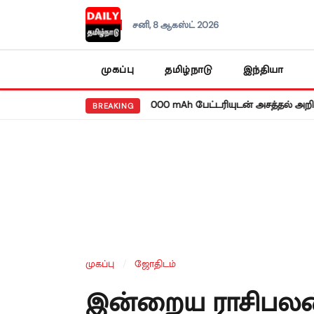
சனி, 8 ஆகஸ்ட் 2026
முகப்பு
தமிழ்நாடு
இந்தியா
•
ய ரெட்மி நோட் 17 5ஜி: 8,000 mAh பேட்டரியுடன் அசத்தல் அறிமுகம்!
BREAKING
முகப்பு
/
ஜோதிடம்
இன்றைய ராசிபலன்