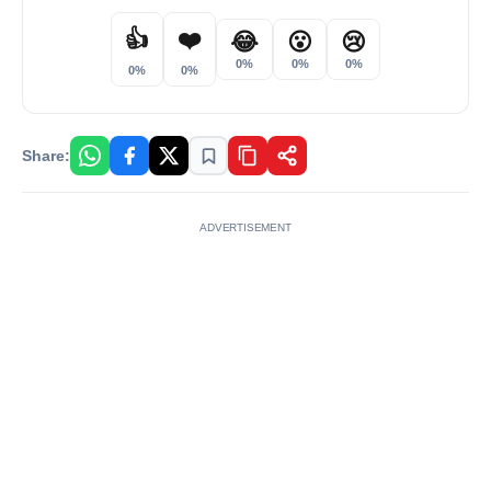
👍
❤️
😂
😮
😢
0%
0%
0%
0%
0%
Share:
ADVERTISEMENT