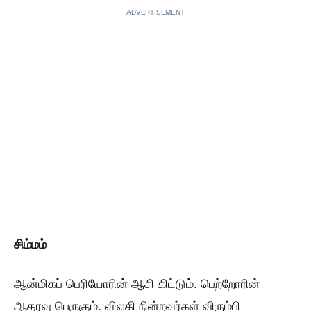
ADVERTISEMENT
சிம்மம்
ஆன்மிகப் பெரியோரின் ஆசி கிட்டும். பெற்றோரின்
ஆதரவு பெருகும். விலகி நின்றவர்கள் விரும்பி